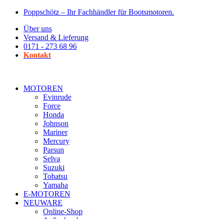
Zum
Poppschötz – Ihr Fachhändler für Bootsmotoren.
Inhalt
Über uns
wechseln
Versand & Lieferung
0171 - 273 68 96
Kontakt
MOTOREN
Evinrude
Force
Honda
Johnson
Mariner
Mercury
Parsun
Selva
Suzuki
Tohatsu
Yamaha
E-MOTOREN
NEUWARE
Online-Shop