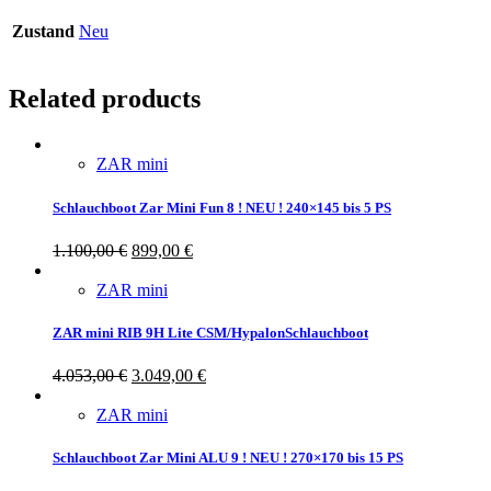
Zustand
Neu
Related products
ZAR mini
Schlauchboot Zar Mini Fun 8 ! NEU ! 240×145 bis 5 PS
1.100,00
€
899,00
€
ZAR mini
ZAR mini RIB 9H Lite CSM/HypalonSchlauchboot
4.053,00
€
3.049,00
€
ZAR mini
Schlauchboot Zar Mini ALU 9 ! NEU ! 270×170 bis 15 PS