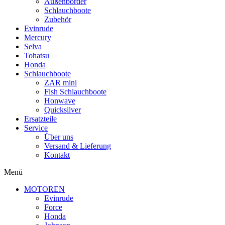
Außenborder
Schlauchboote
Zubehör
Evinrude
Mercury
Selva
Tohatsu
Honda
Schlauchboote
ZAR mini
Fish Schlauchboote
Honwave
Quicksilver
Ersatzteile
Service
Über uns
Versand & Lieferung
Kontakt
Menü
MOTOREN
Evinrude
Force
Honda