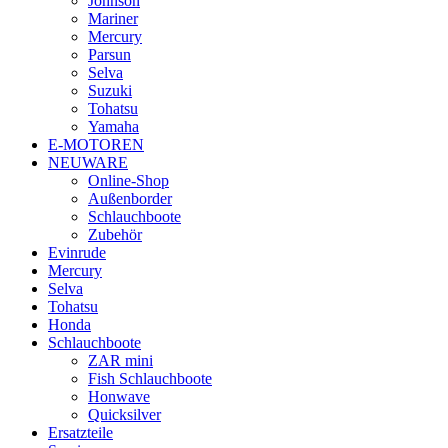
Johnson
Mariner
Mercury
Parsun
Selva
Suzuki
Tohatsu
Yamaha
E-MOTOREN
NEUWARE
Online-Shop
Außenborder
Schlauchboote
Zubehör
Evinrude
Mercury
Selva
Tohatsu
Honda
Schlauchboote
ZAR mini
Fish Schlauchboote
Honwave
Quicksilver
Ersatzteile