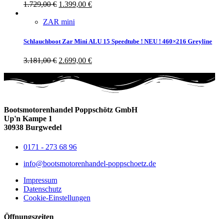
1.729,00
€
1.399,00
€
ZAR mini
Schlauchboot Zar Mini ALU 15 Speedtube ! NEU ! 460×216 Greyline
3.181,00
€
2.699,00
€
Bootsmotorenhandel Poppschötz GmbH
Up'n Kampe 1
30938 Burgwedel
0171 - 273 68 96
info@bootsmotorenhandel-poppschoetz.de
Impressum
Datenschutz
Cookie-Einstellungen
Öffnungszeiten