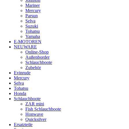
Johnson
Mariner
Mercury
Parsun
Selva
Suzuki
Tohatsu
Yamaha
E-MOTOREN
NEUWARE
Online-Shop
Außenborder
Schlauchboote
Zubehör
Evinrude
Mercury
Selva
Tohatsu
Honda
Schlauchboote
ZAR mini
Fish Schlauchboote
Honwave
Quicksilver
Ersatzteile