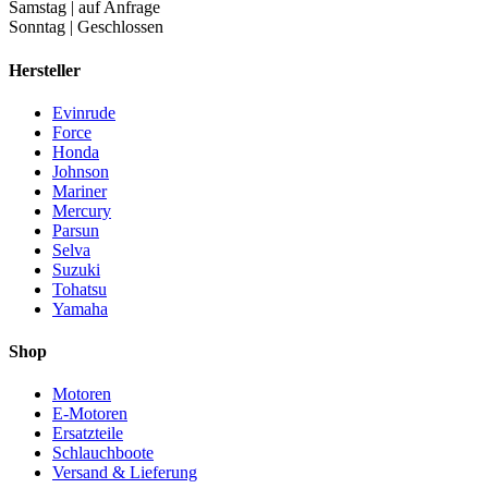
Samstag | auf Anfrage
Sonntag | Geschlossen
Hersteller
Evinrude
Force
Honda
Johnson
Mariner
Mercury
Parsun
Selva
Suzuki
Tohatsu
Yamaha
Shop
Motoren
E-Motoren
Ersatzteile
Schlauchboote
Versand & Lieferung