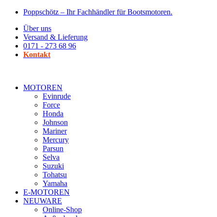
Zum
Poppschötz – Ihr Fachhändler für Bootsmotoren.
Inhalt
Über uns
wechseln
Versand & Lieferung
0171 - 273 68 96
Kontakt
MOTOREN
Evinrude
Force
Honda
Johnson
Mariner
Mercury
Parsun
Selva
Suzuki
Tohatsu
Yamaha
E-MOTOREN
NEUWARE
Online-Shop