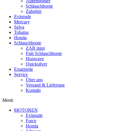
Außenborder
Schlauchboote
Zubehör
Evinrude
Mercury
Selva
Tohatsu
Honda
Schlauchboote
ZAR mini
Fish Schlauchboote
Honwave
Quicksilver
Ersatzteile
Service
Über uns
Versand & Lieferung
Kontakt
Menü
MOTOREN
Evinrude
Force
Honda