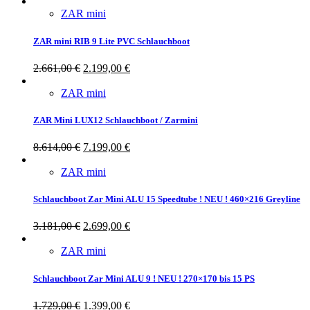
ZAR mini
ZAR mini RIB 9 Lite PVC Schlauchboot
2.661,00
€
2.199,00
€
ZAR mini
ZAR Mini LUX12 Schlauchboot / Zarmini
8.614,00
€
7.199,00
€
ZAR mini
Schlauchboot Zar Mini ALU 15 Speedtube ! NEU ! 460×216 Greyline
3.181,00
€
2.699,00
€
ZAR mini
Schlauchboot Zar Mini ALU 9 ! NEU ! 270×170 bis 15 PS
1.729,00
€
1.399,00
€