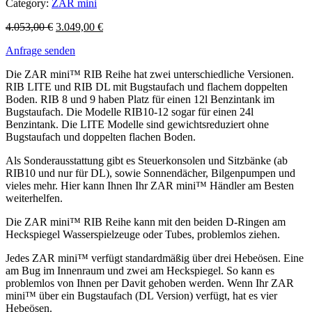
Category:
ZAR mini
4.053,00
€
3.049,00
€
Anfrage senden
Die ZAR mini™ RIB Reihe hat zwei unterschiedliche Versionen.
RIB LITE und RIB DL mit Bugstaufach und flachem doppelten
Boden. RIB 8 und 9 haben Platz für einen 12l Benzintank im
Bugstaufach. Die Modelle RIB10-12 sogar für einen 24l
Benzintank. Die LITE Modelle sind gewichtsreduziert ohne
Bugstaufach und doppelten flachen Boden.
Als Sonderausstattung gibt es Steuerkonsolen und Sitzbänke (ab
RIB10 und nur für DL), sowie Sonnendächer, Bilgenpumpen und
vieles mehr. Hier kann Ihnen Ihr ZAR mini™ Händler am Besten
weiterhelfen.
Die ZAR mini™ RIB Reihe kann mit den beiden D-Ringen am
Heckspiegel Wasserspielzeuge oder Tubes, problemlos ziehen.
Jedes ZAR mini™ verfügt standardmäßig über drei Hebeösen. Eine
am Bug im Innenraum und zwei am Heckspiegel. So kann es
problemlos von Ihnen per Davit gehoben werden. Wenn Ihr ZAR
mini™ über ein Bugstaufach (DL Version) verfügt, hat es vier
Hebeösen.