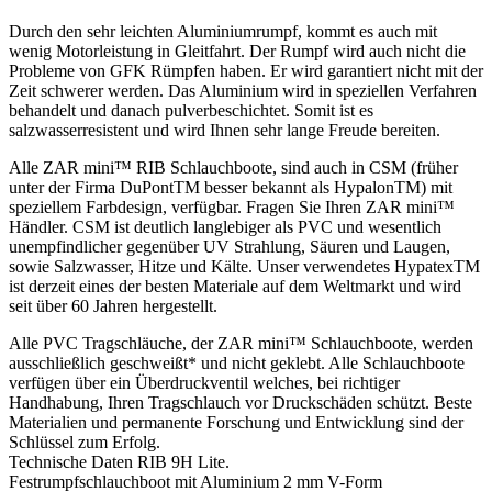
Durch den sehr leichten Aluminiumrumpf, kommt es auch mit
wenig Motorleistung in Gleitfahrt. Der Rumpf wird auch nicht die
Probleme von GFK Rümpfen haben. Er wird garantiert nicht mit der
Zeit schwerer werden. Das Aluminium wird in speziellen Verfahren
behandelt und danach pulverbeschichtet. Somit ist es
salzwasserresistent und wird Ihnen sehr lange Freude bereiten.
Alle ZAR mini™ RIB Schlauchboote, sind auch in CSM (früher
unter der Firma DuPontTM besser bekannt als HypalonTM) mit
speziellem Farbdesign, verfügbar. Fragen Sie Ihren ZAR mini™
Händler. CSM ist deutlich langlebiger als PVC und wesentlich
unempfindlicher gegenüber UV Strahlung, Säuren und Laugen,
sowie Salzwasser, Hitze und Kälte. Unser verwendetes HypatexTM
ist derzeit eines der besten Materiale auf dem Weltmarkt und wird
seit über 60 Jahren hergestellt.
Alle PVC Tragschläuche, der ZAR mini™ Schlauchboote, werden
ausschließlich geschweißt* und nicht geklebt. Alle Schlauchboote
verfügen über ein Überdruckventil welches, bei richtiger
Handhabung, Ihren Tragschlauch vor Druckschäden schützt. Beste
Materialien und permanente Forschung und Entwicklung sind der
Schlüssel zum Erfolg.
Technische Daten RIB 9H Lite.
Festrumpfschlauchboot mit Aluminium 2 mm V-Form