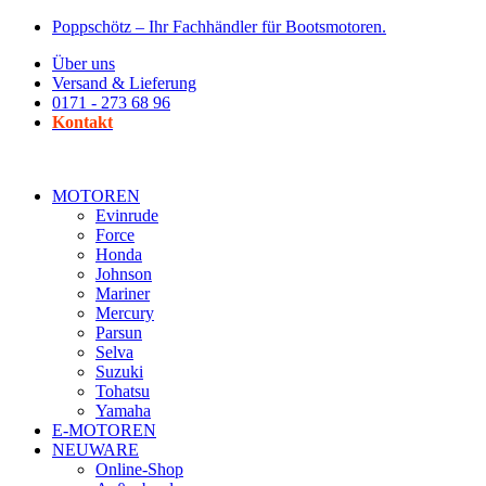
Zum
Poppschötz – Ihr Fachhändler für Bootsmotoren.
Inhalt
Über uns
wechseln
Versand & Lieferung
0171 - 273 68 96
Kontakt
MOTOREN
Evinrude
Force
Honda
Johnson
Mariner
Mercury
Parsun
Selva
Suzuki
Tohatsu
Yamaha
E-MOTOREN
NEUWARE
Online-Shop