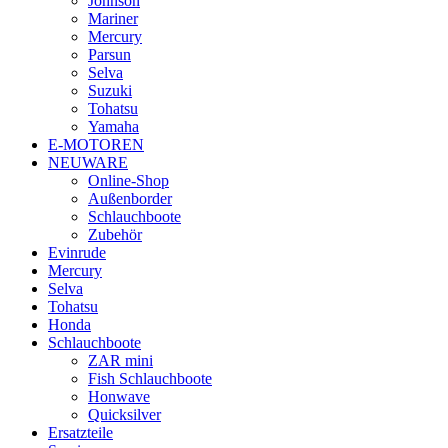
Johnson
Mariner
Mercury
Parsun
Selva
Suzuki
Tohatsu
Yamaha
E-MOTOREN
NEUWARE
Online-Shop
Außenborder
Schlauchboote
Zubehör
Evinrude
Mercury
Selva
Tohatsu
Honda
Schlauchboote
ZAR mini
Fish Schlauchboote
Honwave
Quicksilver
Ersatzteile