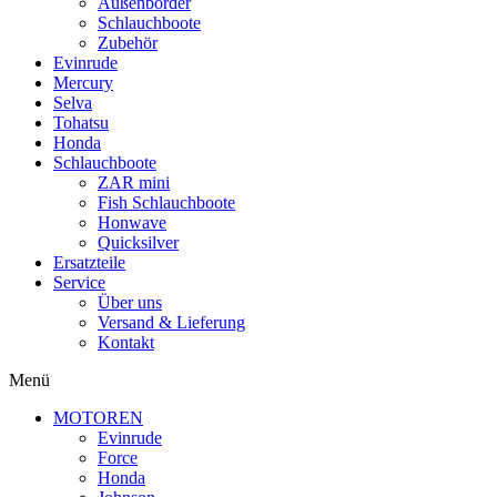
Außenborder
Schlauchboote
Zubehör
Evinrude
Mercury
Selva
Tohatsu
Honda
Schlauchboote
ZAR mini
Fish Schlauchboote
Honwave
Quicksilver
Ersatzteile
Service
Über uns
Versand & Lieferung
Kontakt
Menü
MOTOREN
Evinrude
Force
Honda