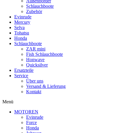
Außenborder
Schlauchboote
Zubehör
Evinrude
Mercury
Selva
Tohatsu
Honda
Schlauchboote
ZAR mini
Fish Schlauchboote
Honwave
Quicksilver
Ersatzteile
Service
Über uns
Versand & Lieferung
Kontakt
Menü
MOTOREN
Evinrude
Force
Honda