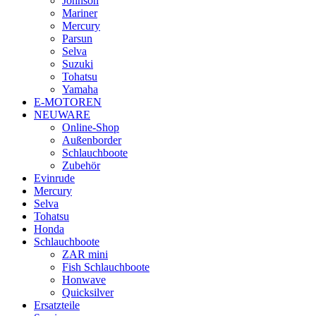
Johnson
Mariner
Mercury
Parsun
Selva
Suzuki
Tohatsu
Yamaha
E-MOTOREN
NEUWARE
Online-Shop
Außenborder
Schlauchboote
Zubehör
Evinrude
Mercury
Selva
Tohatsu
Honda
Schlauchboote
ZAR mini
Fish Schlauchboote
Honwave
Quicksilver
Ersatzteile