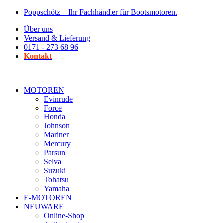
Zum
Poppschötz – Ihr Fachhändler für Bootsmotoren.
Inhalt
Über uns
wechseln
Versand & Lieferung
0171 - 273 68 96
Kontakt
MOTOREN
Evinrude
Force
Honda
Johnson
Mariner
Mercury
Parsun
Selva
Suzuki
Tohatsu
Yamaha
E-MOTOREN
NEUWARE
Online-Shop