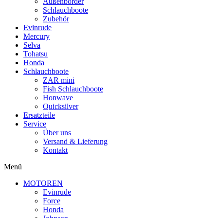
Außenborder
Schlauchboote
Zubehör
Evinrude
Mercury
Selva
Tohatsu
Honda
Schlauchboote
ZAR mini
Fish Schlauchboote
Honwave
Quicksilver
Ersatzteile
Service
Über uns
Versand & Lieferung
Kontakt
Menü
MOTOREN
Evinrude
Force
Honda