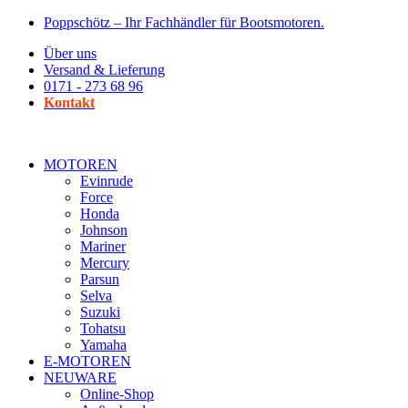
Zum
Poppschötz – Ihr Fachhändler für Bootsmotoren.
Inhalt
Über uns
wechseln
Versand & Lieferung
0171 - 273 68 96
Kontakt
MOTOREN
Evinrude
Force
Honda
Johnson
Mariner
Mercury
Parsun
Selva
Suzuki
Tohatsu
Yamaha
E-MOTOREN
NEUWARE
Online-Shop