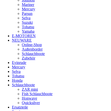
Johnson
Mariner
Mercury
Parsun
Selva
Suzuki
Tohatsu
Yamaha
E-MOTOREN
NEUWARE
Online-Shop
Außenborder
Schlauchboote
Zubehör
Evinrude
Mercury
Selva
Tohatsu
Honda
Schlauchboote
ZAR mini
Fish Schlauchboote
Honwave
Quicksilver
Ersatzteile