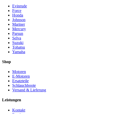
Evinrude
Force
Honda
Johnson
Mariner
Mercury
Parsun
Selva
Suzuki
Tohatsu
Yamaha
Shop
Motoren
E-Motoren
Ersatzteile
Schlauchboote
Versand & Lieferung
Leistungen
Kontakt