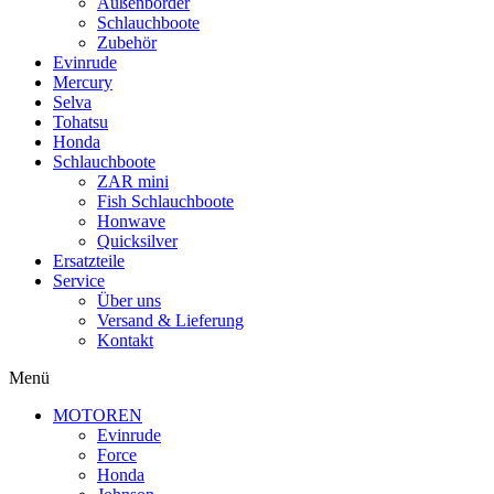
Außenborder
Schlauchboote
Zubehör
Evinrude
Mercury
Selva
Tohatsu
Honda
Schlauchboote
ZAR mini
Fish Schlauchboote
Honwave
Quicksilver
Ersatzteile
Service
Über uns
Versand & Lieferung
Kontakt
Menü
MOTOREN
Evinrude
Force
Honda