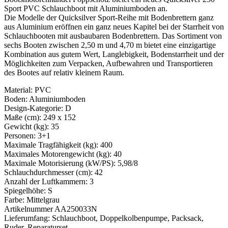
Sport PVC Schlauchboot mit Aluminiumboden an.
Die Modelle der Quicksilver Sport-Reihe mit Bodenbrettern ganz
aus Aluminium eröffnen ein ganz neues Kapitel bei der Starrheit von
Schlauchbooten mit ausbaubaren Bodenbrettern. Das Sortiment von
sechs Booten zwischen 2,50 m und 4,70 m bietet eine einzigartige
Kombination aus gutem Wert, Langlebigkeit, Bodenstarrheit und der
Möglichkeiten zum Verpacken, Aufbewahren und Transportieren
des Bootes auf relativ kleinem Raum.
Material: PVC
Boden: Aluminiumboden
Design-Kategorie: D
Maße (cm): 249 x 152
Gewicht (kg): 35
Personen: 3+1
Maximale Tragfähigkeit (kg): 400
Maximales Motorengewicht (kg): 40
Maximale Motorisierung (kW/PS): 5,98/8
Schlauchdurchmesser (cm): 42
Anzahl der Luftkammern: 3
Spiegelhöhe: S
Farbe: Mittelgrau
Artikelnummer AA250033N
Lieferumfang: Schlauchboot, Doppelkolbenpumpe, Packsack,
Ruder, Reparaturset.