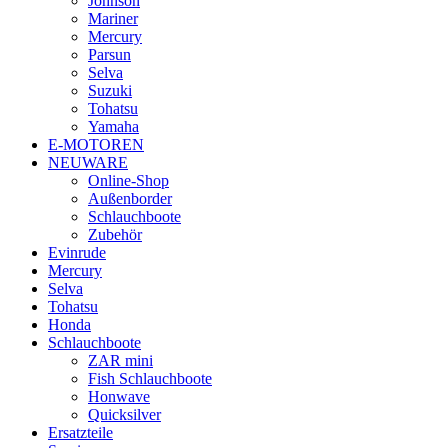
Johnson
Mariner
Mercury
Parsun
Selva
Suzuki
Tohatsu
Yamaha
E-MOTOREN
NEUWARE
Online-Shop
Außenborder
Schlauchboote
Zubehör
Evinrude
Mercury
Selva
Tohatsu
Honda
Schlauchboote
ZAR mini
Fish Schlauchboote
Honwave
Quicksilver
Ersatzteile