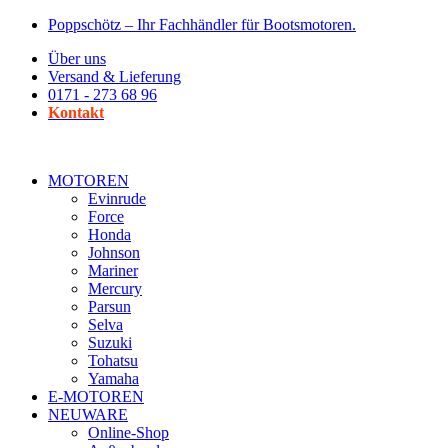
Zum
Poppschötz – Ihr Fachhändler für Bootsmotoren.
Inhalt
Über uns
wechseln
Versand & Lieferung
0171 - 273 68 96
Kontakt
MOTOREN
Evinrude
Force
Honda
Johnson
Mariner
Mercury
Parsun
Selva
Suzuki
Tohatsu
Yamaha
E-MOTOREN
NEUWARE
Online-Shop