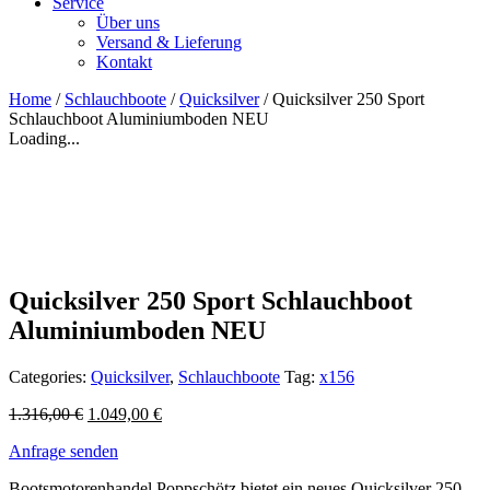
Service
Über uns
Versand & Lieferung
Kontakt
Home
/
Schlauchboote
/
Quicksilver
/ Quicksilver 250 Sport
Schlauchboot Aluminiumboden NEU
Loading...
Quicksilver 250 Sport Schlauchboot
Aluminiumboden NEU
Categories:
Quicksilver
,
Schlauchboote
Tag:
x156
1.316,00
€
1.049,00
€
Anfrage senden
Bootsmotorenhandel Poppschötz bietet ein neues Quicksilver 250