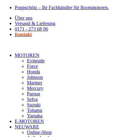
Zum
Poppschötz – Ihr Fachhändler für Bootsmotoren.
Inhalt
Über uns
wechseln
Versand & Lieferung
0171 - 273 68 96
Kontakt
MOTOREN
Evinrude
Force
Honda
Johnson
Mariner
Mercury
Parsun
Selva
Suzuki
Tohatsu
Yamaha
E-MOTOREN
NEUWARE
Online-Shop