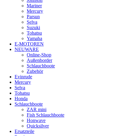
Johnson
Mariner
Mercury
Parsun
Selva
Suzuki
Tohatsu
Yamaha
E-MOTOREN
NEUWARE
Online-Shop
Außenborder
Schlauchboote
Zubehör
Evinrude
Mercury
Selva
Tohatsu
Honda
Schlauchboote
ZAR mini
Fish Schlauchboote
Honwave
Quicksilver
Ersatzteile