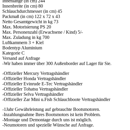
Innenlänge (in cm) 244
Innenbreite (in cm) 80
Schlauchdurchmesser (in cm) 45
Packmaß (in cm) 122 x 72 x 43
Netto Gesamtgewicht in kg 73
Max. Motorisierung PS 20
Max. Personenzahl (Erwachsene / Kind) 5/-
Max. Zuladung in kg 700
Luftkammern 3 + Kiel
Bodentyp Aluminium
Kategorie C
Versand auf Anfrage
-Wir haben immer über 300 Außenborder auf Lager für Sie.
-Offizieller Mercury Vertragshändler
-Offizieller Honda Vertragshändler
-Offizieller Evinrude E-Tec Vertragshändler
-Offizieller Tohatsu Vertragshändler
-Offizieller Selva Vertragshändler
-Offizieller Zar Mini u.Fish Schlauchboote Vertragshändler
-1Jahr Gewährleistung auf gebrauchte Bootsmotoren.
-Inzahlungnahme Ihres Bootsmotors ist kein Problem.
-Montage und Demontage durch uns ist möglich.
-Neumotoren und spezielle Wünsche auf Anfrage.