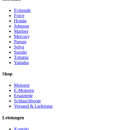
Evinrude
Force
Honda
Johnson
Mariner
Mercury
Parsun
Selva
Suzuki
Tohatsu
Yamaha
Shop
Motoren
E-Motoren
Ersatzteile
Schlauchboote
Versand & Lieferung
Leistungen
Kontakt