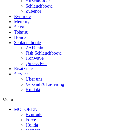
Außenborder
Schlauchboote
Zubehör
Evinrude
Mercury
Selva
Tohatsu
Honda
Schlauchboote
ZAR mini
Fish Schlauchboote
Honwave
Quicksilver
Ersatzteile
Service
Über uns
Versand & Lieferung
Kontakt
Menü
MOTOREN
Evinrude
Force
Honda