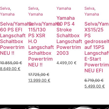
Selva
,
Selva
,
Yamaha
Selva
,
Yamaha
Yamaha
Yamaha
Yamaha
Selva/Yamaha
Selva/Yamaha
60 PS 4
Selva/Yam
60 PS EFI
115/130
Stroke
XS15/25
Langschaft
PS XSR
Schaltbox
PS
Schaltbox
H.O
Langschaft
gedrossel
Powertrim
Langschaft
Powertrim
auf 15PS
NEU !!
Schaltbox
2003
Langschaf
Powertrim
E-Start
10.855,00
€
4.499,00
€
NEU !!
Powertri
8.649,00
€
NEU EFI
17.725,00
€
13.999,00
€
6.719,00
€
5.499,00
€