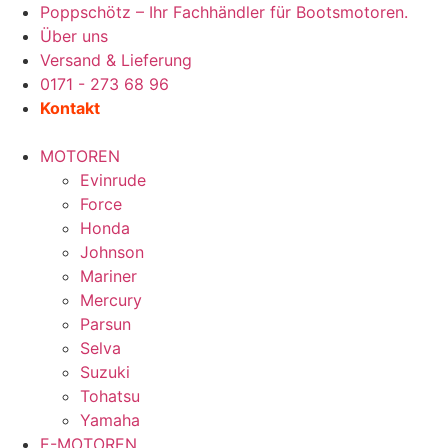
Zum
Poppschötz – Ihr Fachhändler für Bootsmotoren.
Inhalt
Über uns
wechseln
Versand & Lieferung
0171 - 273 68 96
Kontakt
MOTOREN
Evinrude
Force
Honda
Johnson
Mariner
Mercury
Parsun
Selva
Suzuki
Tohatsu
Yamaha
E-MOTOREN