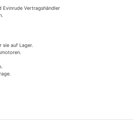
nd Evinrude Vertragshändler
n.
 sie auf Lager.
smotoren.
.
rage.