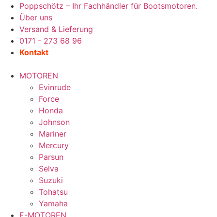
Zum
Poppschötz – Ihr Fachhändler für Bootsmotoren.
Inhalt
Über uns
wechseln
Versand & Lieferung
0171 - 273 68 96
Kontakt
MOTOREN
Evinrude
Force
Honda
Johnson
Mariner
Mercury
Parsun
Selva
Suzuki
Tohatsu
Yamaha
E-MOTOREN