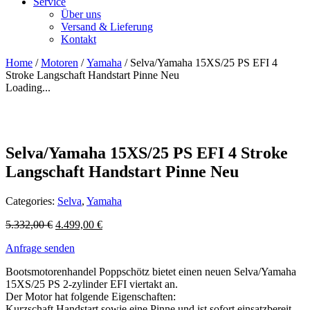
Service
Über uns
Versand & Lieferung
Kontakt
Home
/
Motoren
/
Yamaha
/ Selva/Yamaha 15XS/25 PS EFI 4
Stroke Langschaft Handstart Pinne Neu
Loading...
Selva/Yamaha 15XS/25 PS EFI 4 Stroke
Langschaft Handstart Pinne Neu
Categories:
Selva
,
Yamaha
5.332,00
€
4.499,00
€
Anfrage senden
Bootsmotorenhandel Poppschötz bietet einen neuen Selva/Yamaha
15XS/25 PS 2-zylinder EFI viertakt an.
Der Motor hat folgende Eigenschaften:
Kurzschaft,Handstart sowie eine Pinne und ist sofort einsatzbereit.