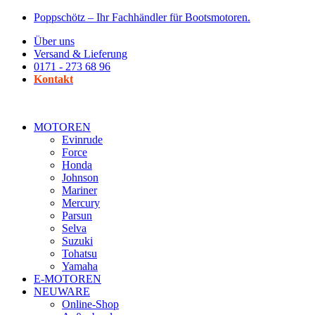
Zum
Poppschötz – Ihr Fachhändler für Bootsmotoren.
Inhalt
Über uns
wechseln
Versand & Lieferung
0171 - 273 68 96
Kontakt
MOTOREN
Evinrude
Force
Honda
Johnson
Mariner
Mercury
Parsun
Selva
Suzuki
Tohatsu
Yamaha
E-MOTOREN
NEUWARE
Online-Shop