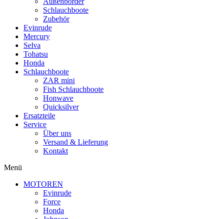
Außenborder
Schlauchboote
Zubehör
Evinrude
Mercury
Selva
Tohatsu
Honda
Schlauchboote
ZAR mini
Fish Schlauchboote
Honwave
Quicksilver
Ersatzteile
Service
Über uns
Versand & Lieferung
Kontakt
Menü
MOTOREN
Evinrude
Force
Honda