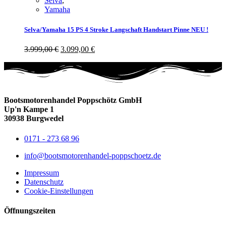
Selva
,
Yamaha
Selva/Yamaha 15 PS 4 Stroke Langschaft Handstart Pinne NEU !
3.999,00
€
3.099,00
€
Bootsmotorenhandel Poppschötz GmbH
Up'n Kampe 1
30938 Burgwedel
0171 - 273 68 96
info@bootsmotorenhandel-poppschoetz.de
Impressum
Datenschutz
Cookie-Einstellungen
Öffnungszeiten