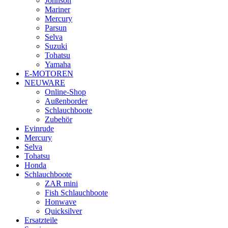
Johnson
Mariner
Mercury
Parsun
Selva
Suzuki
Tohatsu
Yamaha
E-MOTOREN
NEUWARE
Online-Shop
Außenborder
Schlauchboote
Zubehör
Evinrude
Mercury
Selva
Tohatsu
Honda
Schlauchboote
ZAR mini
Fish Schlauchboote
Honwave
Quicksilver
Ersatzteile