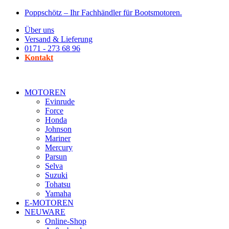
Zum
Poppschötz – Ihr Fachhändler für Bootsmotoren.
Inhalt
Über uns
wechseln
Versand & Lieferung
0171 - 273 68 96
Kontakt
MOTOREN
Evinrude
Force
Honda
Johnson
Mariner
Mercury
Parsun
Selva
Suzuki
Tohatsu
Yamaha
E-MOTOREN
NEUWARE
Online-Shop