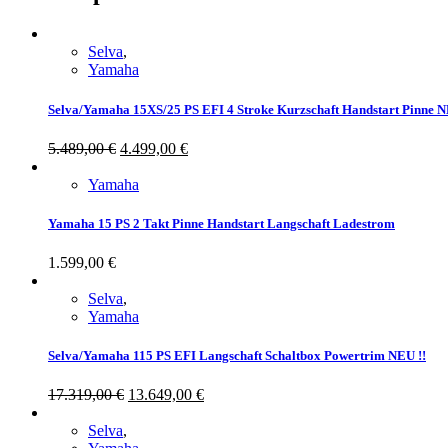
Selva
,
Yamaha
Selva/Yamaha 15XS/25 PS EFI 4 Stroke Kurzschaft Handstart Pinne N
5.489,00
€
4.499,00
€
Yamaha
Yamaha 15 PS 2 Takt Pinne Handstart Langschaft Ladestrom
1.599,00
€
Selva
,
Yamaha
Selva/Yamaha 115 PS EFI Langschaft Schaltbox Powertrim NEU !!
17.319,00
€
13.649,00
€
Selva
,