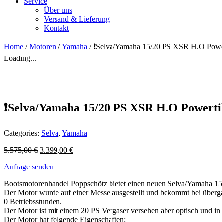
Service
Über uns
Versand & Lieferung
Kontakt
Home
/
Motoren
/
Yamaha
/ ❗Selva/Yamaha 15/20 PS XSR H.O Powert
Loading...
❗Selva/Yamaha 15/20 PS XSR H.O Powertil
Categories:
Selva
,
Yamaha
5.575,00
€
3.399,00
€
Anfrage senden
Bootsmotorenhandel Poppschötz bietet einen neuen Selva/Yamaha 15
Der Motor wurde auf einer Messe ausgestellt und bekommt bei übergab
0 Betriebsstunden.
Der Motor ist mit einem 20 PS Vergaser versehen aber optisch und in
Der Motor hat folgende Eigenschaften: