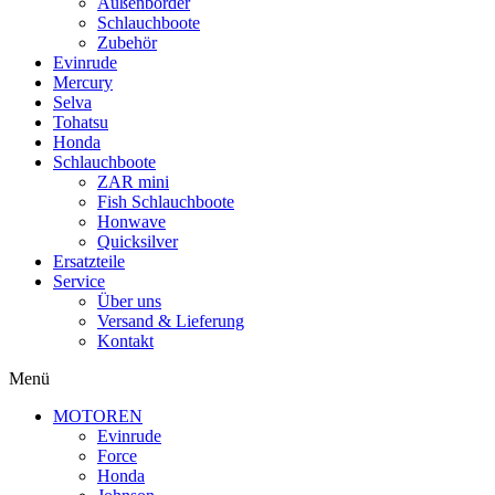
Außenborder
Schlauchboote
Zubehör
Evinrude
Mercury
Selva
Tohatsu
Honda
Schlauchboote
ZAR mini
Fish Schlauchboote
Honwave
Quicksilver
Ersatzteile
Service
Über uns
Versand & Lieferung
Kontakt
Menü
MOTOREN
Evinrude
Force
Honda