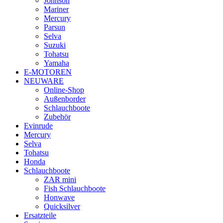
Johnson
Mariner
Mercury
Parsun
Selva
Suzuki
Tohatsu
Yamaha
E-MOTOREN
NEUWARE
Online-Shop
Außenborder
Schlauchboote
Zubehör
Evinrude
Mercury
Selva
Tohatsu
Honda
Schlauchboote
ZAR mini
Fish Schlauchboote
Honwave
Quicksilver
Ersatzteile