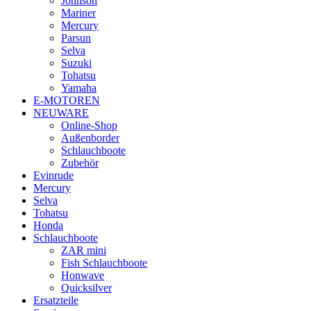
Johnson
Mariner
Mercury
Parsun
Selva
Suzuki
Tohatsu
Yamaha
E-MOTOREN
NEUWARE
Online-Shop
Außenborder
Schlauchboote
Zubehör
Evinrude
Mercury
Selva
Tohatsu
Honda
Schlauchboote
ZAR mini
Fish Schlauchboote
Honwave
Quicksilver
Ersatzteile