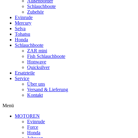
Außenborder
Schlauchboote
Zubehör
Evinrude
Mercury
Selva
Tohatsu
Honda
Schlauchboote
ZAR mini
Fish Schlauchboote
Honwave
Quicksilver
Ersatzteile
Service
Über uns
Versand & Lieferung
Kontakt
Menü
MOTOREN
Evinrude
Force
Honda