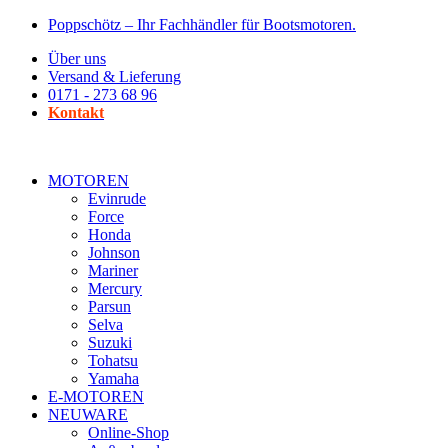
Zum
Poppschötz – Ihr Fachhändler für Bootsmotoren.
Inhalt
Über uns
wechseln
Versand & Lieferung
0171 - 273 68 96
Kontakt
MOTOREN
Evinrude
Force
Honda
Johnson
Mariner
Mercury
Parsun
Selva
Suzuki
Tohatsu
Yamaha
E-MOTOREN
NEUWARE
Online-Shop