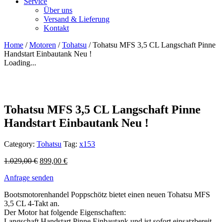
Service
Über uns
Versand & Lieferung
Kontakt
Home
/
Motoren
/
Tohatsu
/ Tohatsu MFS 3,5 CL Langschaft Pinne
Handstart Einbautank Neu !
Loading...
Tohatsu MFS 3,5 CL Langschaft Pinne
Handstart Einbautank Neu !
Category:
Tohatsu
Tag:
x153
1.029,00
€
899,00
€
Anfrage senden
Bootsmotorenhandel Poppschötz bietet einen neuen Tohatsu MFS
3,5 CL 4-Takt an.
Der Motor hat folgende Eigenschaften:
Langschaft,Handstart,Pinne,Einbautank und ist sofort einsatzbereit.