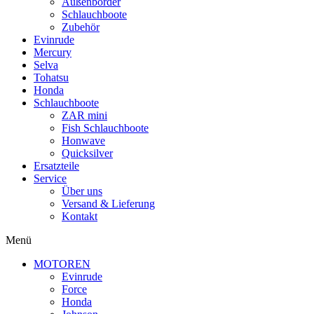
Außenborder
Schlauchboote
Zubehör
Evinrude
Mercury
Selva
Tohatsu
Honda
Schlauchboote
ZAR mini
Fish Schlauchboote
Honwave
Quicksilver
Ersatzteile
Service
Über uns
Versand & Lieferung
Kontakt
Menü
MOTOREN
Evinrude
Force
Honda