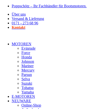
Zum
Poppschötz – Ihr Fachhändler für Bootsmotoren.
Inhalt
Über uns
wechseln
Versand & Lieferung
0171 - 273 68 96
Kontakt
MOTOREN
Evinrude
Force
Honda
Johnson
Mariner
Mercury
Parsun
Selva
Suzuki
Tohatsu
Yamaha
E-MOTOREN
NEUWARE
Online-Shop