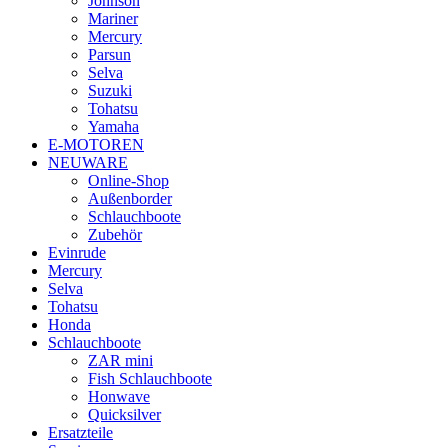
Johnson
Mariner
Mercury
Parsun
Selva
Suzuki
Tohatsu
Yamaha
E-MOTOREN
NEUWARE
Online-Shop
Außenborder
Schlauchboote
Zubehör
Evinrude
Mercury
Selva
Tohatsu
Honda
Schlauchboote
ZAR mini
Fish Schlauchboote
Honwave
Quicksilver
Ersatzteile