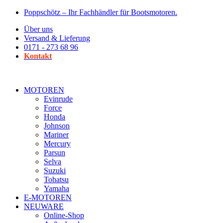
Zum
Poppschötz – Ihr Fachhändler für Bootsmotoren.
Inhalt
Über uns
wechseln
Versand & Lieferung
0171 - 273 68 96
Kontakt
MOTOREN
Evinrude
Force
Honda
Johnson
Mariner
Mercury
Parsun
Selva
Suzuki
Tohatsu
Yamaha
E-MOTOREN
NEUWARE
Online-Shop