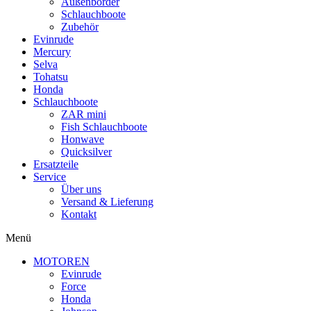
Außenborder
Schlauchboote
Zubehör
Evinrude
Mercury
Selva
Tohatsu
Honda
Schlauchboote
ZAR mini
Fish Schlauchboote
Honwave
Quicksilver
Ersatzteile
Service
Über uns
Versand & Lieferung
Kontakt
Menü
MOTOREN
Evinrude
Force
Honda