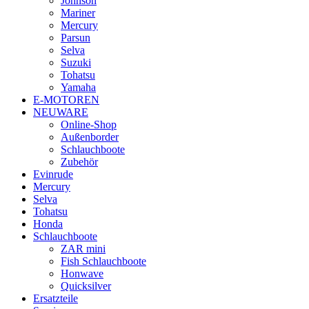
Johnson
Mariner
Mercury
Parsun
Selva
Suzuki
Tohatsu
Yamaha
E-MOTOREN
NEUWARE
Online-Shop
Außenborder
Schlauchboote
Zubehör
Evinrude
Mercury
Selva
Tohatsu
Honda
Schlauchboote
ZAR mini
Fish Schlauchboote
Honwave
Quicksilver
Ersatzteile