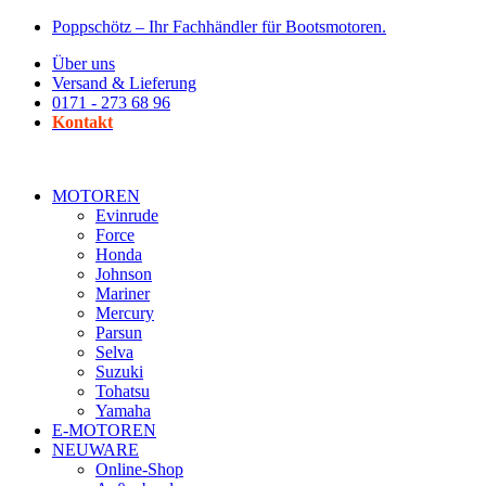
Zum
Poppschötz – Ihr Fachhändler für Bootsmotoren.
Inhalt
Über uns
wechseln
Versand & Lieferung
0171 - 273 68 96
Kontakt
MOTOREN
Evinrude
Force
Honda
Johnson
Mariner
Mercury
Parsun
Selva
Suzuki
Tohatsu
Yamaha
E-MOTOREN
NEUWARE
Online-Shop