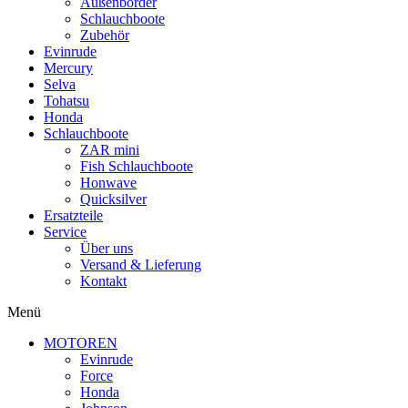
Außenborder
Schlauchboote
Zubehör
Evinrude
Mercury
Selva
Tohatsu
Honda
Schlauchboote
ZAR mini
Fish Schlauchboote
Honwave
Quicksilver
Ersatzteile
Service
Über uns
Versand & Lieferung
Kontakt
Menü
MOTOREN
Evinrude
Force
Honda