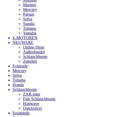
Johnson
Mariner
Mercury
Parsun
Selva
Suzuki
Tohatsu
Yamaha
E-MOTOREN
NEUWARE
Online-Shop
Außenborder
Schlauchboote
Zubehör
Evinrude
Mercury
Selva
Tohatsu
Honda
Schlauchboote
ZAR mini
Fish Schlauchboote
Honwave
Quicksilver
Ersatzteile