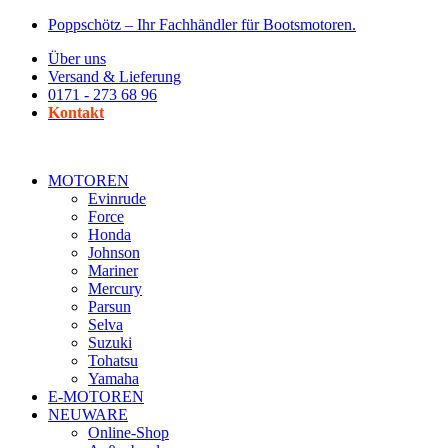
Zum
Poppschötz – Ihr Fachhändler für Bootsmotoren.
Inhalt
Über uns
wechseln
Versand & Lieferung
0171 - 273 68 96
Kontakt
MOTOREN
Evinrude
Force
Honda
Johnson
Mariner
Mercury
Parsun
Selva
Suzuki
Tohatsu
Yamaha
E-MOTOREN
NEUWARE
Online-Shop