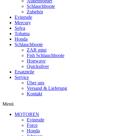
Außenborder
Schlauchboote
Zubehör
Evinrude
Mercury
Selva
Tohatsu
Honda
Schlauchboote
ZAR mini
Fish Schlauchboote
Honwave
Quicksilver
Ersatzteile
Service
Über uns
Versand & Lieferung
Kontakt
Menü
MOTOREN
Evinrude
Force
Honda