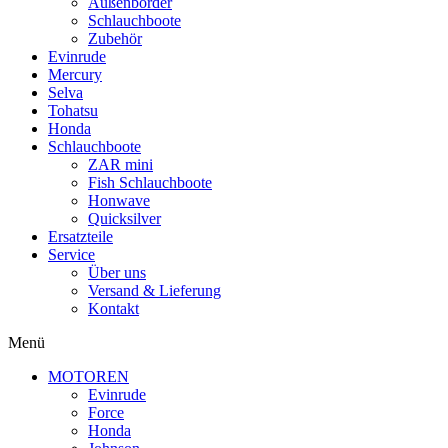
Außenborder
Schlauchboote
Zubehör
Evinrude
Mercury
Selva
Tohatsu
Honda
Schlauchboote
ZAR mini
Fish Schlauchboote
Honwave
Quicksilver
Ersatzteile
Service
Über uns
Versand & Lieferung
Kontakt
Menü
MOTOREN
Evinrude
Force
Honda