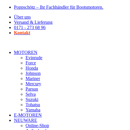
Zum
Poppschötz – Ihr Fachhändler für Bootsmotoren.
Inhalt
Über uns
wechseln
Versand & Lieferung
0171 - 273 68 96
Kontakt
MOTOREN
Evinrude
Force
Honda
Johnson
Mariner
Mercury
Parsun
Selva
Suzuki
Tohatsu
Yamaha
E-MOTOREN
NEUWARE
Online-Shop