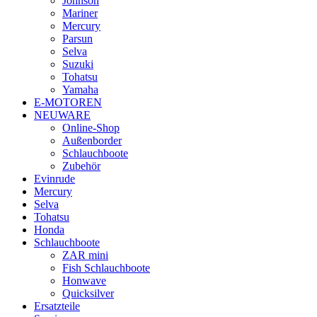
Johnson
Mariner
Mercury
Parsun
Selva
Suzuki
Tohatsu
Yamaha
E-MOTOREN
NEUWARE
Online-Shop
Außenborder
Schlauchboote
Zubehör
Evinrude
Mercury
Selva
Tohatsu
Honda
Schlauchboote
ZAR mini
Fish Schlauchboote
Honwave
Quicksilver
Ersatzteile