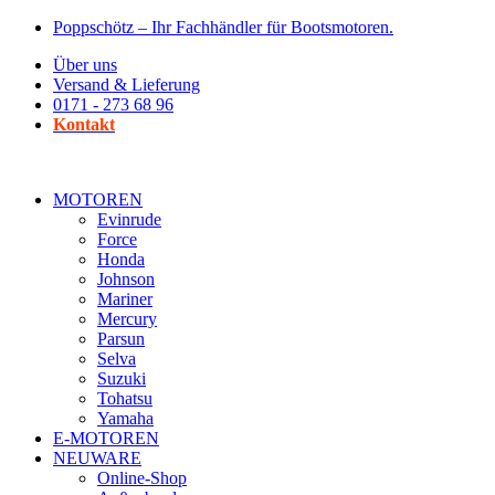
Zum
Poppschötz – Ihr Fachhändler für Bootsmotoren.
Inhalt
Über uns
wechseln
Versand & Lieferung
0171 - 273 68 96
Kontakt
MOTOREN
Evinrude
Force
Honda
Johnson
Mariner
Mercury
Parsun
Selva
Suzuki
Tohatsu
Yamaha
E-MOTOREN
NEUWARE
Online-Shop