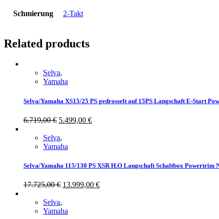
Schmierung
2-Takt
Related products
Selva
,
Yamaha
Selva/Yamaha XS15/25 PS gedrosselt auf 15PS Langschaft E-Start P
6.719,00
€
5.499,00
€
Selva
,
Yamaha
Selva/Yamaha 115/130 PS XSR H.O Langschaft Schaltbox Powertrim 
17.725,00
€
13.999,00
€
Selva
,
Yamaha