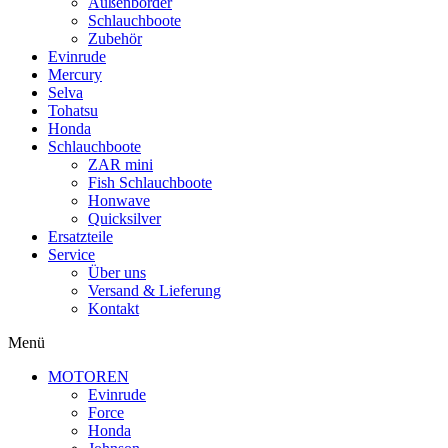
Außenborder
Schlauchboote
Zubehör
Evinrude
Mercury
Selva
Tohatsu
Honda
Schlauchboote
ZAR mini
Fish Schlauchboote
Honwave
Quicksilver
Ersatzteile
Service
Über uns
Versand & Lieferung
Kontakt
Menü
MOTOREN
Evinrude
Force
Honda