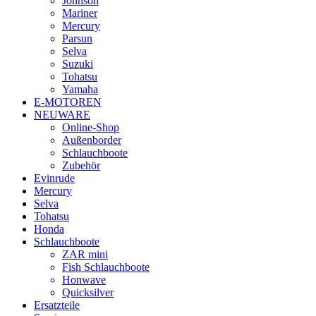
Johnson
Mariner
Mercury
Parsun
Selva
Suzuki
Tohatsu
Yamaha
E-MOTOREN
NEUWARE
Online-Shop
Außenborder
Schlauchboote
Zubehör
Evinrude
Mercury
Selva
Tohatsu
Honda
Schlauchboote
ZAR mini
Fish Schlauchboote
Honwave
Quicksilver
Ersatzteile