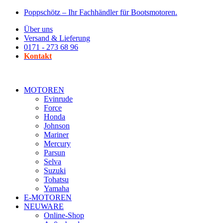
Zum
Poppschötz – Ihr Fachhändler für Bootsmotoren.
Inhalt
Über uns
wechseln
Versand & Lieferung
0171 - 273 68 96
Kontakt
MOTOREN
Evinrude
Force
Honda
Johnson
Mariner
Mercury
Parsun
Selva
Suzuki
Tohatsu
Yamaha
E-MOTOREN
NEUWARE
Online-Shop