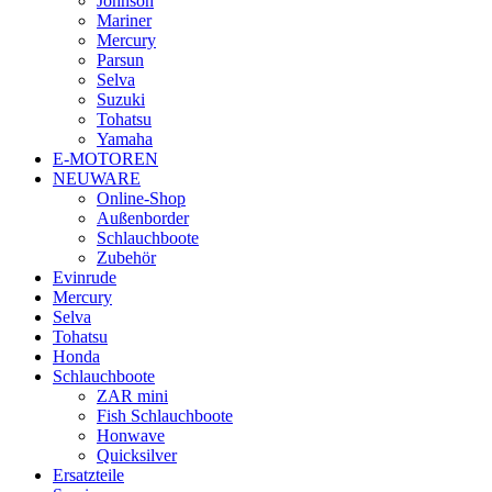
Johnson
Mariner
Mercury
Parsun
Selva
Suzuki
Tohatsu
Yamaha
E-MOTOREN
NEUWARE
Online-Shop
Außenborder
Schlauchboote
Zubehör
Evinrude
Mercury
Selva
Tohatsu
Honda
Schlauchboote
ZAR mini
Fish Schlauchboote
Honwave
Quicksilver
Ersatzteile