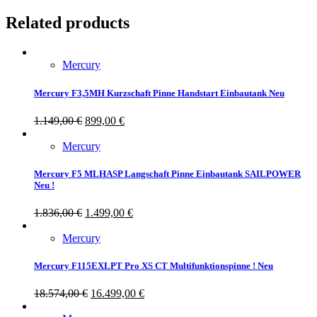
Related products
Mercury
Mercury F3,5MH Kurzschaft Pinne Handstart Einbautank Neu
1.149,00
€
899,00
€
Mercury
Mercury F5 MLHASP Langschaft Pinne Einbautank SAILPOWER
Neu !
1.836,00
€
1.499,00
€
Mercury
Mercury F115EXLPT Pro XS CT Multifunktionspinne ! Neu
18.574,00
€
16.499,00
€