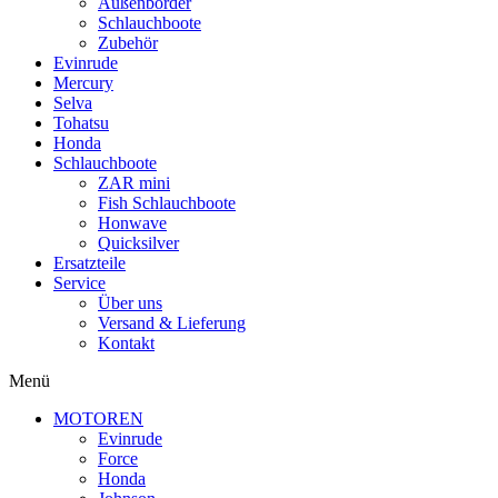
Außenborder
Schlauchboote
Zubehör
Evinrude
Mercury
Selva
Tohatsu
Honda
Schlauchboote
ZAR mini
Fish Schlauchboote
Honwave
Quicksilver
Ersatzteile
Service
Über uns
Versand & Lieferung
Kontakt
Menü
MOTOREN
Evinrude
Force
Honda