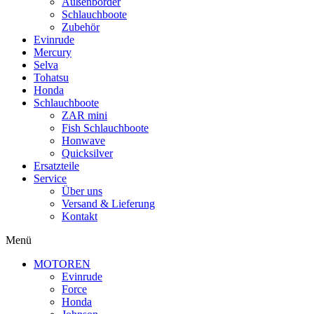
Außenborder
Schlauchboote
Zubehör
Evinrude
Mercury
Selva
Tohatsu
Honda
Schlauchboote
ZAR mini
Fish Schlauchboote
Honwave
Quicksilver
Ersatzteile
Service
Über uns
Versand & Lieferung
Kontakt
Menü
MOTOREN
Evinrude
Force
Honda