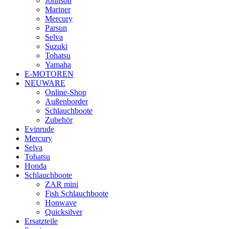
Johnson
Mariner
Mercury
Parsun
Selva
Suzuki
Tohatsu
Yamaha
E-MOTOREN
NEUWARE
Online-Shop
Außenborder
Schlauchboote
Zubehör
Evinrude
Mercury
Selva
Tohatsu
Honda
Schlauchboote
ZAR mini
Fish Schlauchboote
Honwave
Quicksilver
Ersatzteile