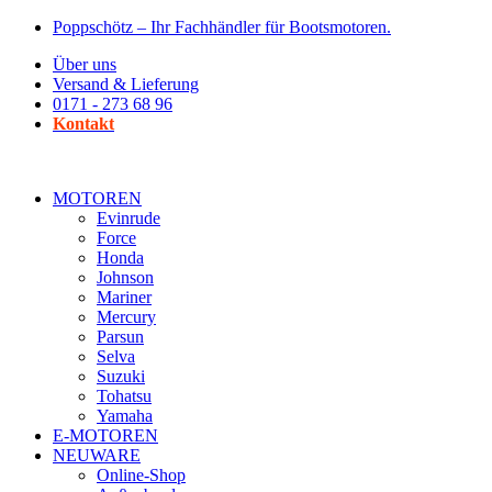
Zum
Poppschötz – Ihr Fachhändler für Bootsmotoren.
Inhalt
Über uns
wechseln
Versand & Lieferung
0171 - 273 68 96
Kontakt
MOTOREN
Evinrude
Force
Honda
Johnson
Mariner
Mercury
Parsun
Selva
Suzuki
Tohatsu
Yamaha
E-MOTOREN
NEUWARE
Online-Shop