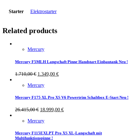
Starter
Elektrostarter
Related products
Mercury
Mercury F5MLH Langschaft Pinne Handstart Einbautank Neu !
1.710,00
€
1.349,00
€
Mercury
Mercury F175 XL Pro XS V6 Powertrim Schaltbox E-Start Neu !
26.415,00
€
18.999,00
€
Mercury
Mercury F115EXLPT Pro XS XL-Langschaft mit
Multifunktionspinne !