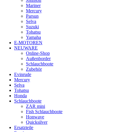
Johnson
Mariner
Mercury
Parsun
Selva
Suzuki
Tohatsu
Yamaha
E-MOTOREN
NEUWARE
Online-Shop
Außenborder
Schlauchboote
Zubehör
Evinrude
Mercury
Selva
Tohatsu
Honda
Schlauchboote
ZAR mini
Fish Schlauchboote
Honwave
Quicksilver
Ersatzteile