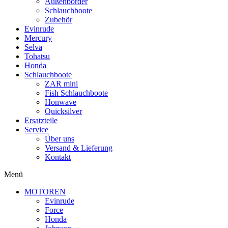
Außenborder
Schlauchboote
Zubehör
Evinrude
Mercury
Selva
Tohatsu
Honda
Schlauchboote
ZAR mini
Fish Schlauchboote
Honwave
Quicksilver
Ersatzteile
Service
Über uns
Versand & Lieferung
Kontakt
Menü
MOTOREN
Evinrude
Force
Honda