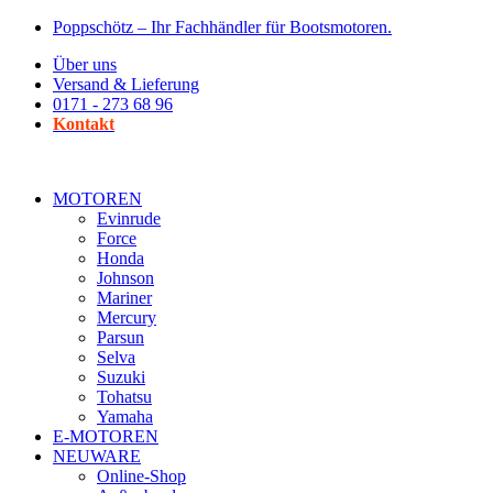
Zum
Poppschötz – Ihr Fachhändler für Bootsmotoren.
Inhalt
Über uns
wechseln
Versand & Lieferung
0171 - 273 68 96
Kontakt
MOTOREN
Evinrude
Force
Honda
Johnson
Mariner
Mercury
Parsun
Selva
Suzuki
Tohatsu
Yamaha
E-MOTOREN
NEUWARE
Online-Shop