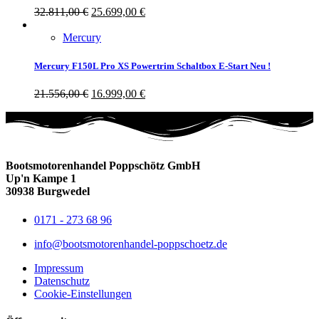
32.811,00
€
25.699,00
€
Mercury
Mercury F150L Pro XS Powertrim Schaltbox E-Start Neu !
21.556,00
€
16.999,00
€
Bootsmotorenhandel Poppschötz GmbH
Up'n Kampe 1
30938 Burgwedel
0171 - 273 68 96
info@bootsmotorenhandel-poppschoetz.de
Impressum
Datenschutz
Cookie-Einstellungen