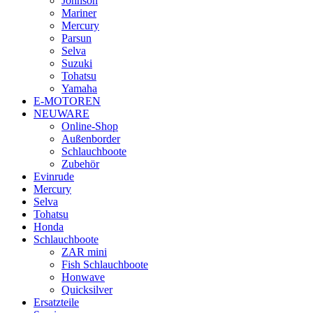
Johnson
Mariner
Mercury
Parsun
Selva
Suzuki
Tohatsu
Yamaha
E-MOTOREN
NEUWARE
Online-Shop
Außenborder
Schlauchboote
Zubehör
Evinrude
Mercury
Selva
Tohatsu
Honda
Schlauchboote
ZAR mini
Fish Schlauchboote
Honwave
Quicksilver
Ersatzteile