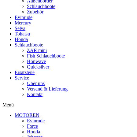
Außenborder
Schlauchboote
Zubehör
Evinrude
Mercury
Selva
Tohatsu
Honda
Schlauchboote
ZAR mini
Fish Schlauchboote
Honwave
Quicksilver
Ersatzteile
Service
Über uns
Versand & Lieferung
Kontakt
Menü
MOTOREN
Evinrude
Force
Honda