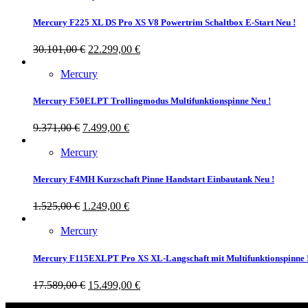
Mercury F225 XL DS Pro XS V8 Powertrim Schaltbox E-Start Neu !
30.101,00
€
22.299,00
€
Mercury
Mercury F50ELPT Trollingmodus Multifunktionspinne Neu !
9.371,00
€
7.499,00
€
Mercury
Mercury F4MH Kurzschaft Pinne Handstart Einbautank Neu !
1.525,00
€
1.249,00
€
Mercury
Mercury F115EXLPT Pro XS XL-Langschaft mit Multifunktionspinne 
17.589,00
€
15.499,00
€