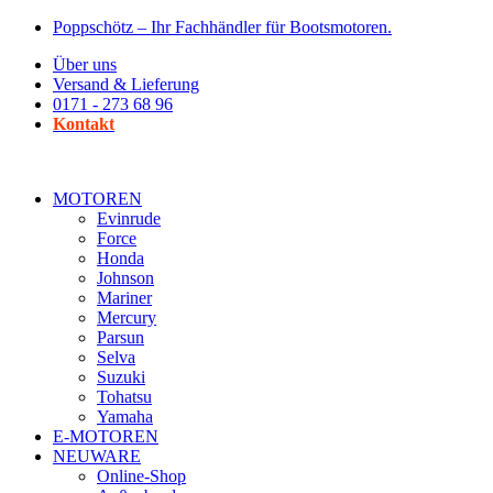
Zum
Poppschötz – Ihr Fachhändler für Bootsmotoren.
Inhalt
Über uns
wechseln
Versand & Lieferung
0171 - 273 68 96
Kontakt
MOTOREN
Evinrude
Force
Honda
Johnson
Mariner
Mercury
Parsun
Selva
Suzuki
Tohatsu
Yamaha
E-MOTOREN
NEUWARE
Online-Shop