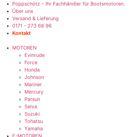
Zum
Poppschötz – Ihr Fachhändler für Bootsmotoren.
Inhalt
Über uns
wechseln
Versand & Lieferung
0171 - 273 68 96
Kontakt
MOTOREN
Evinrude
Force
Honda
Johnson
Mariner
Mercury
Parsun
Selva
Suzuki
Tohatsu
Yamaha
E-MOTOREN