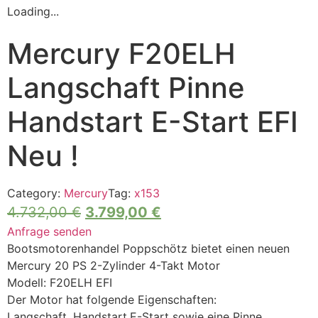
Loading...
Mercury F20ELH
Langschaft Pinne
Handstart E-Start EFI
Neu !
Category:
Mercury
Tag:
x153
4.732,00
€
3.799,00
€
Anfrage senden
Bootsmotorenhandel Poppschötz bietet einen neuen
Mercury 20 PS 2-Zylinder 4-Takt Motor
Modell: F20ELH EFI
Der Motor hat folgende Eigenschaften:
Langschaft, Handstart,E-Start sowie eine Pinne