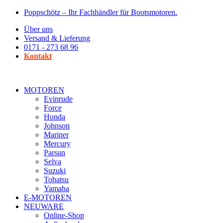
Zum
Poppschötz – Ihr Fachhändler für Bootsmotoren.
Inhalt
Über uns
wechseln
Versand & Lieferung
0171 - 273 68 96
Kontakt
MOTOREN
Evinrude
Force
Honda
Johnson
Mariner
Mercury
Parsun
Selva
Suzuki
Tohatsu
Yamaha
E-MOTOREN
NEUWARE
Online-Shop