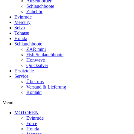
Außenborder
Schlauchboote
Zubehör
Evinrude
Mercury
Selva
Tohatsu
Honda
Schlauchboote
ZAR mini
Fish Schlauchboote
Honwave
Quicksilver
Ersatzteile
Service
Über uns
Versand & Lieferung
Kontakt
Menü
MOTOREN
Evinrude
Force
Honda