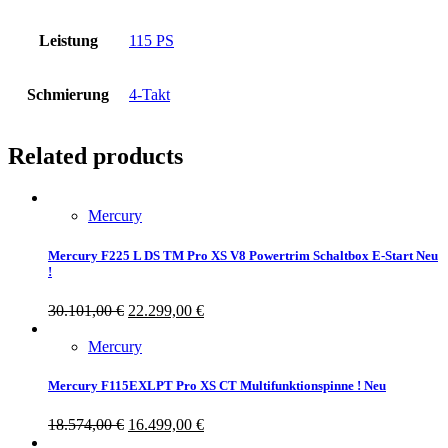
Leistung
115 PS
Schmierung
4-Takt
Related products
Mercury
Mercury F225 L DS TM Pro XS V8 Powertrim Schaltbox E-Start Neu
!
30.101,00
€
22.299,00
€
Mercury
Mercury F115EXLPT Pro XS CT Multifunktionspinne ! Neu
18.574,00
€
16.499,00
€