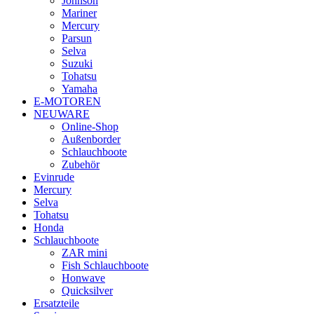
Johnson
Mariner
Mercury
Parsun
Selva
Suzuki
Tohatsu
Yamaha
E-MOTOREN
NEUWARE
Online-Shop
Außenborder
Schlauchboote
Zubehör
Evinrude
Mercury
Selva
Tohatsu
Honda
Schlauchboote
ZAR mini
Fish Schlauchboote
Honwave
Quicksilver
Ersatzteile