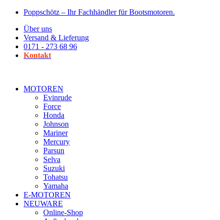
Zum
Poppschötz – Ihr Fachhändler für Bootsmotoren.
Inhalt
Über uns
wechseln
Versand & Lieferung
0171 - 273 68 96
Kontakt
MOTOREN
Evinrude
Force
Honda
Johnson
Mariner
Mercury
Parsun
Selva
Suzuki
Tohatsu
Yamaha
E-MOTOREN
NEUWARE
Online-Shop