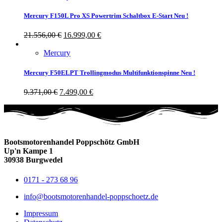
Mercury F150L Pro XS Powertrim Schaltbox E-Start Neu !
21.556,00
€
16.999,00
€
Mercury
Mercury F50ELPT Trollingmodus Multifunktionspinne Neu !
9.371,00
€
7.499,00
€
Bootsmotorenhandel Poppschötz GmbH
Up'n Kampe 1
30938 Burgwedel
0171 - 273 68 96
info@bootsmotorenhandel-poppschoetz.de
Impressum