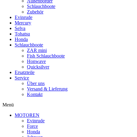
Außenborder
Schlauchboote
Zubehör
Evinrude
Mercury
Selva
Tohatsu
Honda
Schlauchboote
ZAR mini
Fish Schlauchboote
Honwave
Quicksilver
Ersatzteile
Service
Über uns
Versand & Lieferung
Kontakt
Menü
MOTOREN
Evinrude
Force
Honda