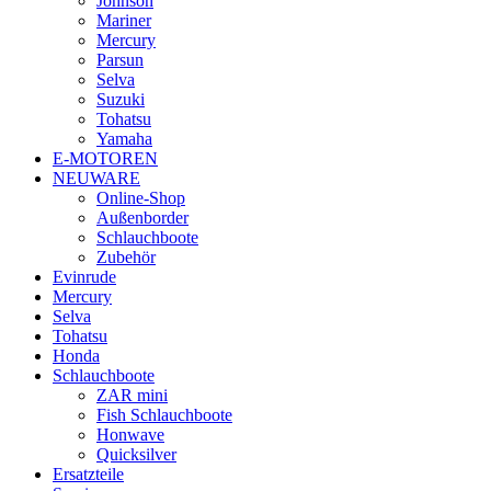
Johnson
Mariner
Mercury
Parsun
Selva
Suzuki
Tohatsu
Yamaha
E-MOTOREN
NEUWARE
Online-Shop
Außenborder
Schlauchboote
Zubehör
Evinrude
Mercury
Selva
Tohatsu
Honda
Schlauchboote
ZAR mini
Fish Schlauchboote
Honwave
Quicksilver
Ersatzteile