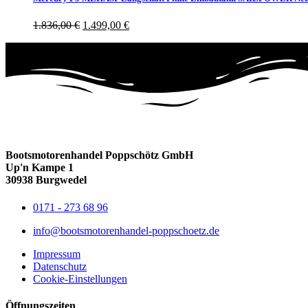
1.836,00
€
1.499,00
€
Bootsmotorenhandel Poppschötz GmbH
Up'n Kampe 1
30938 Burgwedel
0171 - 273 68 96
info@bootsmotorenhandel-poppschoetz.de
Impressum
Datenschutz
Cookie-Einstellungen
Öffnungszeiten