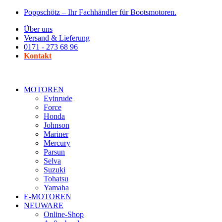
Zum
Poppschötz – Ihr Fachhändler für Bootsmotoren.
Inhalt
Über uns
wechseln
Versand & Lieferung
0171 - 273 68 96
Kontakt
MOTOREN
Evinrude
Force
Honda
Johnson
Mariner
Mercury
Parsun
Selva
Suzuki
Tohatsu
Yamaha
E-MOTOREN
NEUWARE
Online-Shop