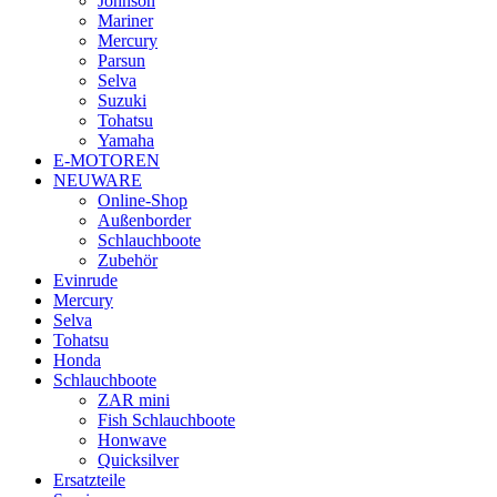
Johnson
Mariner
Mercury
Parsun
Selva
Suzuki
Tohatsu
Yamaha
E-MOTOREN
NEUWARE
Online-Shop
Außenborder
Schlauchboote
Zubehör
Evinrude
Mercury
Selva
Tohatsu
Honda
Schlauchboote
ZAR mini
Fish Schlauchboote
Honwave
Quicksilver
Ersatzteile