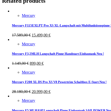
Related products
Mercury
Mercury F115EXLPT Pro XS XL-Langschaft mit Multifunktionspinne 
17.589,00
€
15.499,00
€
Mercury
Mercury F3,5MLH Langschaft Pinne Handstart Einbautank Neu !
1.149,00
€
899,00
€
Mercury
Mercury F200 XL DS Pro XS V8 Powertrim Schaltbox E-Start Neu !
28.180,00
€
20.999,00
€
Mercury
Mercury F5 MLHASP Langschaft Pinne Einbautank SAILPOWER Neu