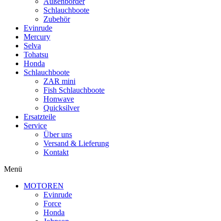
Außenborder
Schlauchboote
Zubehör
Evinrude
Mercury
Selva
Tohatsu
Honda
Schlauchboote
ZAR mini
Fish Schlauchboote
Honwave
Quicksilver
Ersatzteile
Service
Über uns
Versand & Lieferung
Kontakt
Menü
MOTOREN
Evinrude
Force
Honda