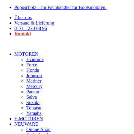
Zum
Poppschötz – Ihr Fachhändler für Bootsmotoren.
Inhalt
Über uns
wechseln
Versand & Lieferung
0171 - 273 68 96
Kontakt
MOTOREN
Evinrude
Force
Honda
Johnson
Mariner
Mercury
Parsun
Selva
Suzuki
Tohatsu
Yamaha
E-MOTOREN
NEUWARE
Online-Shop