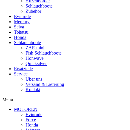
Außenborder
Schlauchboote
Zubehör
Evinrude
Mercury
Selva
Tohatsu
Honda
Schlauchboote
ZAR mini
Fish Schlauchboote
Honwave
Quicksilver
Ersatzteile
Service
Über uns
Versand & Lieferung
Kontakt
Menü
MOTOREN
Evinrude
Force
Honda