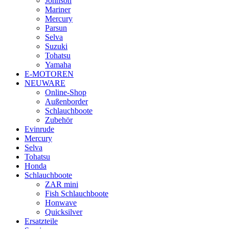
Johnson
Mariner
Mercury
Parsun
Selva
Suzuki
Tohatsu
Yamaha
E-MOTOREN
NEUWARE
Online-Shop
Außenborder
Schlauchboote
Zubehör
Evinrude
Mercury
Selva
Tohatsu
Honda
Schlauchboote
ZAR mini
Fish Schlauchboote
Honwave
Quicksilver
Ersatzteile