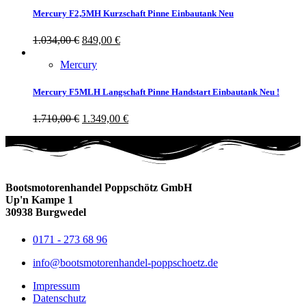
Mercury F2,5MH Kurzschaft Pinne Einbautank Neu
1.034,00
€
849,00
€
Mercury
Mercury F5MLH Langschaft Pinne Handstart Einbautank Neu !
1.710,00
€
1.349,00
€
Bootsmotorenhandel Poppschötz GmbH
Up'n Kampe 1
30938 Burgwedel
0171 - 273 68 96
info@bootsmotorenhandel-poppschoetz.de
Impressum
Datenschutz