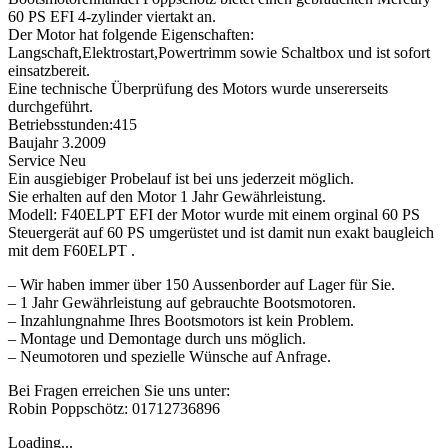
60 PS EFI 4-zylinder viertakt an.
Der Motor hat folgende Eigenschaften:
Langschaft,Elektrostart,Powertrimm sowie Schaltbox und ist sofort
einsatzbereit.
Eine technische Überprüfung des Motors wurde unsererseits
durchgeführt.
Betriebsstunden:415
Baujahr 3.2009
Service Neu
Ein ausgiebiger Probelauf ist bei uns jederzeit möglich.
Sie erhalten auf den Motor 1 Jahr Gewährleistung.
Modell: F40ELPT EFI der Motor wurde mit einem orginal 60 PS
Steuergerät auf 60 PS umgerüstet und ist damit nun exakt baugleich
mit dem F60ELPT .
– Wir haben immer über 150 Aussenborder auf Lager für Sie.
– 1 Jahr Gewährleistung auf gebrauchte Bootsmotoren.
– Inzahlungnahme Ihres Bootsmotors ist kein Problem.
– Montage und Demontage durch uns möglich.
– Neumotoren und spezielle Wünsche auf Anfrage.
Bei Fragen erreichen Sie uns unter:
Robin Poppschötz: 01712736896
Loading...