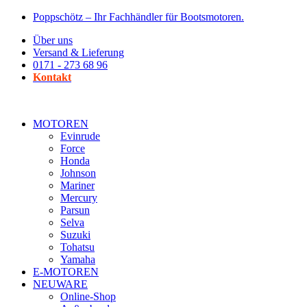
Zum
Poppschötz – Ihr Fachhändler für Bootsmotoren.
Inhalt
Über uns
wechseln
Versand & Lieferung
0171 - 273 68 96
Kontakt
MOTOREN
Evinrude
Force
Honda
Johnson
Mariner
Mercury
Parsun
Selva
Suzuki
Tohatsu
Yamaha
E-MOTOREN
NEUWARE
Online-Shop