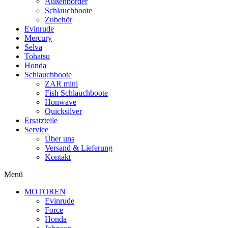
Außenborder
Schlauchboote
Zubehör
Evinrude
Mercury
Selva
Tohatsu
Honda
Schlauchboote
ZAR mini
Fish Schlauchboote
Honwave
Quicksilver
Ersatzteile
Service
Über uns
Versand & Lieferung
Kontakt
Menü
MOTOREN
Evinrude
Force
Honda