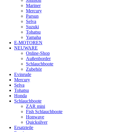
Johnson
Mariner
Mercury
Parsun
Selva
Suzuki
Tohatsu
Yamaha
E-MOTOREN
NEUWARE
Online-Shop
Außenborder
Schlauchboote
Zubehör
Evinrude
Mercury
Selva
Tohatsu
Honda
Schlauchboote
ZAR mini
Fish Schlauchboote
Honwave
Quicksilver
Ersatzteile