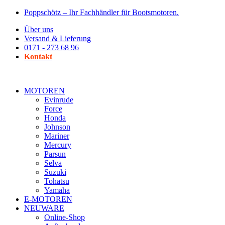
Zum
Poppschötz – Ihr Fachhändler für Bootsmotoren.
Inhalt
Über uns
wechseln
Versand & Lieferung
0171 - 273 68 96
Kontakt
MOTOREN
Evinrude
Force
Honda
Johnson
Mariner
Mercury
Parsun
Selva
Suzuki
Tohatsu
Yamaha
E-MOTOREN
NEUWARE
Online-Shop