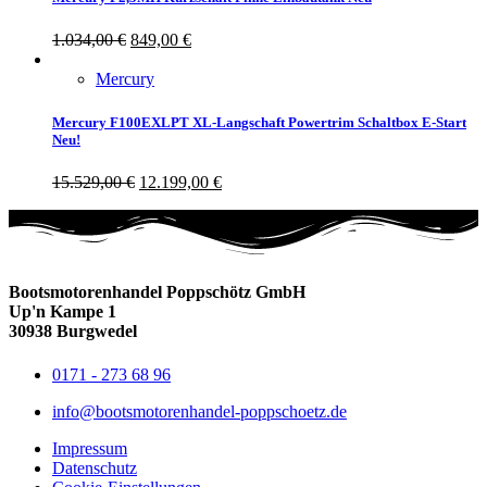
1.034,00
€
849,00
€
Mercury
Mercury F100EXLPT XL-Langschaft Powertrim Schaltbox E-Start
Neu!
15.529,00
€
12.199,00
€
Bootsmotorenhandel Poppschötz GmbH
Up'n Kampe 1
30938 Burgwedel
0171 - 273 68 96
info@bootsmotorenhandel-poppschoetz.de
Impressum
Datenschutz