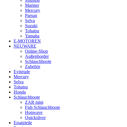
Johnson
Mariner
Mercury
Parsun
Selva
Suzuki
Tohatsu
Yamaha
E-MOTOREN
NEUWARE
Online-Shop
Außenborder
Schlauchboote
Zubehör
Evinrude
Mercury
Selva
Tohatsu
Honda
Schlauchboote
ZAR mini
Fish Schlauchboote
Honwave
Quicksilver
Ersatzteile