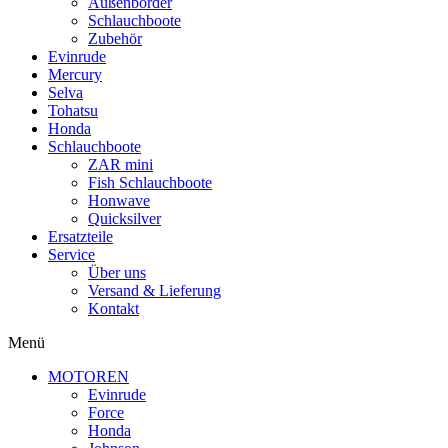
Außenborder
Schlauchboote
Zubehör
Evinrude
Mercury
Selva
Tohatsu
Honda
Schlauchboote
ZAR mini
Fish Schlauchboote
Honwave
Quicksilver
Ersatzteile
Service
Über uns
Versand & Lieferung
Kontakt
Menü
MOTOREN
Evinrude
Force
Honda