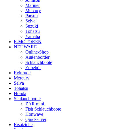
Johnson
Mariner
Mercury
Parsun
Selva
Suzuki
Tohatsu
Yamaha
E-MOTOREN
NEUWARE
Online-Shop
Außenborder
Schlauchboote
Zubehör
Evinrude
Mercury
Selva
Tohatsu
Honda
Schlauchboote
ZAR mini
Fish Schlauchboote
Honwave
Quicksilver
Ersatzteile