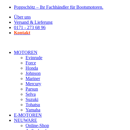
Zum
Poppschötz – Ihr Fachhändler für Bootsmotoren.
Inhalt
Über uns
wechseln
Versand & Lieferung
0171 - 273 68 96
Kontakt
MOTOREN
Evinrude
Force
Honda
Johnson
Mariner
Mercury
Parsun
Selva
Suzuki
Tohatsu
Yamaha
E-MOTOREN
NEUWARE
Online-Shop