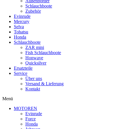
Außenborder
Schlauchboote
Zubehör
Evinrude
Mercury
Selva
Tohatsu
Honda
Schlauchboote
ZAR mini
Fish Schlauchboote
Honwave
Quicksilver
Ersatzteile
Service
Über uns
Versand & Lieferung
Kontakt
Menü
MOTOREN
Evinrude
Force
Honda