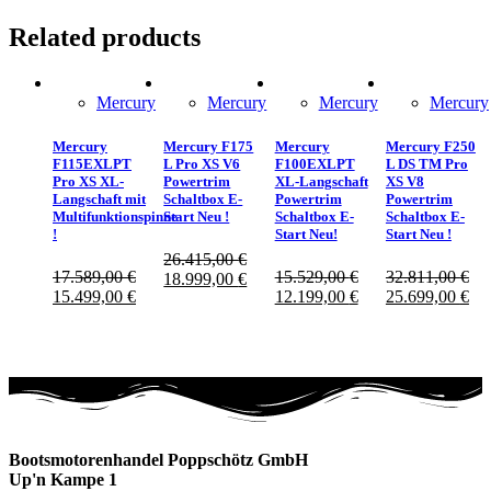
Related products
Mercury
Mercury
Mercury
Mercury
Mercury
Mercury F175
Mercury
Mercury F250
F115EXLPT
L Pro XS V6
F100EXLPT
L DS TM Pro
Pro XS XL-
Powertrim
XL-Langschaft
XS V8
Langschaft mit
Schaltbox E-
Powertrim
Powertrim
Multifunktionspinne
Start Neu !
Schaltbox E-
Schaltbox E-
!
Start Neu!
Start Neu !
26.415,00
€
17.589,00
€
15.529,00
€
32.811,00
€
18.999,00
€
15.499,00
€
12.199,00
€
25.699,00
€
Bootsmotorenhandel Poppschötz GmbH
Up'n Kampe 1