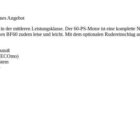
enes Angebot
der mittleren Leistungsklasse. Der 60-PS-Motor ist eine komplette N
n den BF60 zudem leise und leicht. Mit dem optionalen Rudereinschlag 
sstoß
e (ECOmo)
stem
e