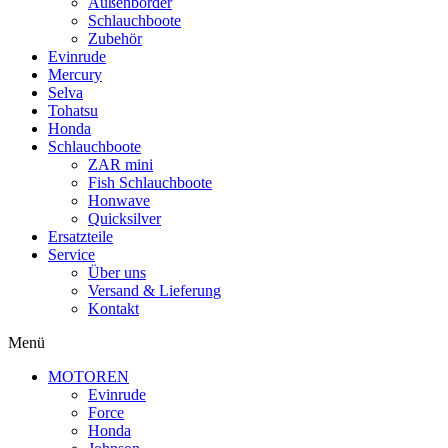
Außenborder
Schlauchboote
Zubehör
Evinrude
Mercury
Selva
Tohatsu
Honda
Schlauchboote
ZAR mini
Fish Schlauchboote
Honwave
Quicksilver
Ersatzteile
Service
Über uns
Versand & Lieferung
Kontakt
Menü
MOTOREN
Evinrude
Force
Honda