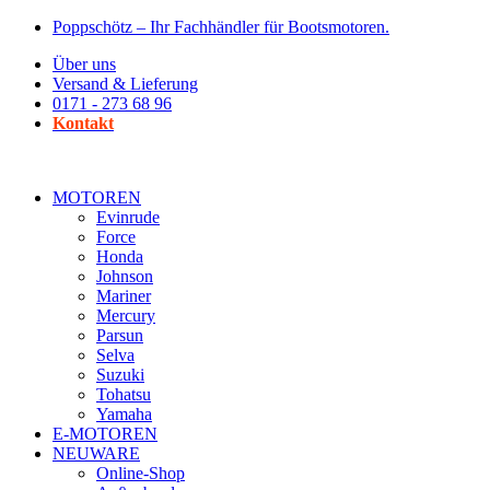
Zum
Poppschötz – Ihr Fachhändler für Bootsmotoren.
Inhalt
Über uns
wechseln
Versand & Lieferung
0171 - 273 68 96
Kontakt
MOTOREN
Evinrude
Force
Honda
Johnson
Mariner
Mercury
Parsun
Selva
Suzuki
Tohatsu
Yamaha
E-MOTOREN
NEUWARE
Online-Shop