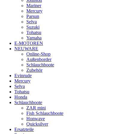
Johnson
Mariner
Mercury
Parsun
Selva
Suzuki
Tohatsu
Yamaha
E-MOTOREN
NEUWARE
Online-Shop
Außenborder
Schlauchboote
Zubehör
Evinrude
Mercury
Selva
Tohatsu
Honda
Schlauchboote
ZAR mini
Fish Schlauchboote
Honwave
Quicksilver
Ersatzteile