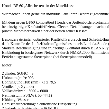
Honda BF 60 ,Alles bestens in der Mittelklasse
Wir machen Ihnen gerne ein individuell auf Ihren Bedarf zugeschnitt
Mit dem neuen BF60 komplettiert Honda das Außenborderprogramm in 
bei einzigartiger Kraftstoffeffizienz. Clevere Detaillösungen mache
puncto Manövrierbarkeit einer der besten seiner Klasse:
Besonders geringer, optimierter Kraftstoffverbrauch und Schadstoffau
dank Kontrolle des Luft-/Kraftstoffgemisches mittels Lambda-Sond
Stärkere Beschleunigung und frühzeitige Gleitfahrt durch BLAST-Sy
Einbindung in bordeigenes Netzwerk durch NMEA2000-Schnittstell
Perfekt ausgestattete Steuerpinne (bei Steuerpinnenmodell)
Motor
Zylinder: SOHC – 3
Hubraum (cm³): 998
Bohrung und Hub (mm): 73 x 79,5
Ventile: 4 je Zylinder
Volllastdrehzahl: 5000 – 6000
Nennleistung PS(kW): 60 (44,1)
Kühlung: Wasser
Gemischaufbereitung: elektronische Einspritzung
Zündanlage: Elektronische PGM-IG