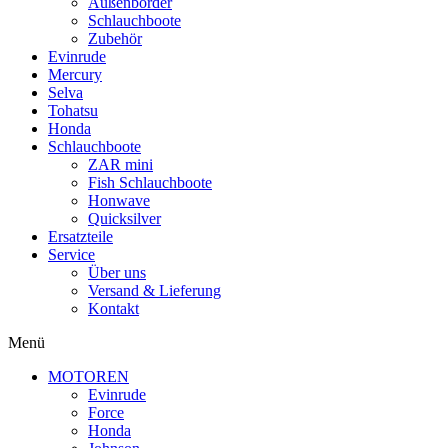
Außenborder
Schlauchboote
Zubehör
Evinrude
Mercury
Selva
Tohatsu
Honda
Schlauchboote
ZAR mini
Fish Schlauchboote
Honwave
Quicksilver
Ersatzteile
Service
Über uns
Versand & Lieferung
Kontakt
Menü
MOTOREN
Evinrude
Force
Honda