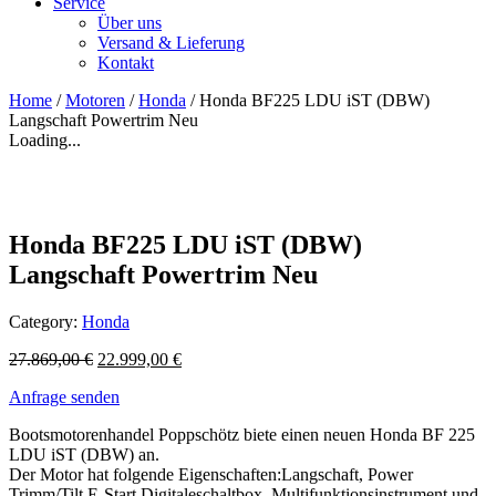
Service
Über uns
Versand & Lieferung
Kontakt
Home
/
Motoren
/
Honda
/ Honda BF225 LDU iST (DBW)
Langschaft Powertrim Neu
Loading...
Honda BF225 LDU iST (DBW)
Langschaft Powertrim Neu
Category:
Honda
27.869,00
€
22.999,00
€
Anfrage senden
Bootsmotorenhandel Poppschötz biete einen neuen Honda BF 225
LDU iST (DBW) an.
Der Motor hat folgende Eigenschaften:Langschaft, Power
Trimm/Tilt E-Start,Digitaleschaltbox ,Multifunktionsinstrument und