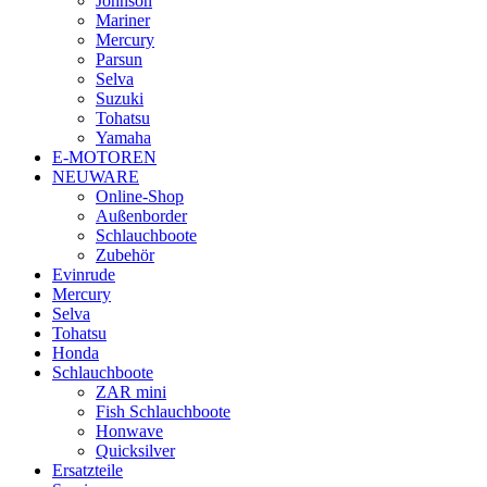
Johnson
Mariner
Mercury
Parsun
Selva
Suzuki
Tohatsu
Yamaha
E-MOTOREN
NEUWARE
Online-Shop
Außenborder
Schlauchboote
Zubehör
Evinrude
Mercury
Selva
Tohatsu
Honda
Schlauchboote
ZAR mini
Fish Schlauchboote
Honwave
Quicksilver
Ersatzteile