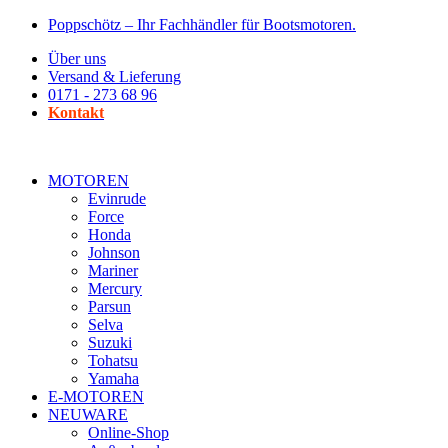
Zum
Poppschötz – Ihr Fachhändler für Bootsmotoren.
Inhalt
Über uns
wechseln
Versand & Lieferung
0171 - 273 68 96
Kontakt
MOTOREN
Evinrude
Force
Honda
Johnson
Mariner
Mercury
Parsun
Selva
Suzuki
Tohatsu
Yamaha
E-MOTOREN
NEUWARE
Online-Shop