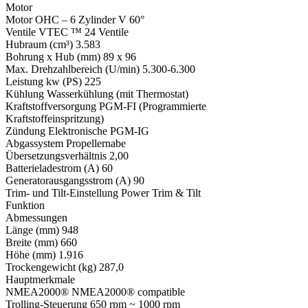
Motor
Motor OHC – 6 Zylinder V 60°
Ventile VTEC ™ 24 Ventile
Hubraum (cm³) 3.583
Bohrung x Hub (mm) 89 x 96
Max. Drehzahlbereich (U/min) 5.300-6.300
Leistung kw (PS) 225
Kühlung Wasserkühlung (mit Thermostat)
Kraftstoffversorgung PGM-FI (Programmierte
Kraftstoffeinspritzung)
Zündung Elektronische PGM-IG
Abgassystem Propellernabe
Übersetzungsverhältnis 2,00
Batterieladestrom (A) 60
Generatorausgangsstrom (A) 90
Trim- und Tilt-Einstellung Power Trim & Tilt
Funktion
Abmessungen
Länge (mm) 948
Breite (mm) 660
Höhe (mm) 1.916
Trockengewicht (kg) 287,0
Hauptmerkmale
NMEA2000® NMEA2000® compatible
Trolling-Steuerung 650 rpm ~ 1000 rpm