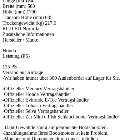
Länge (mm) 845
Breite (mm) 580
Höhe (mm) 1790
Transom Höhe (mm) 635
Trockengewicht (kg) 217,0
RCD EU Norm Ja
Zusätzliche Informationen
Hersteller / Marke
Honda
Leistung (PS)
135 PS
Versand auf Anfrage
-Wir haben immer über 300 Außenborder auf Lager für Sie.
-Offizieller Mercury Vertragshändler
-Offizieller Honda Vertragshändler
-Offizieller Evinrude E-Tec Vertragshändler
-Offizieller Tohatsu Vertragshändler
-Offizieller Selva Vertragshändler
-Offizieller Zar Mini u.Fish Schlauchboote Vertragshändler
-1Jahr Gewährleistung auf gebrauchte Bootsmotoren.
-Inzahlungnahme Ihres Bootsmotors ist kein Problem.
-Montage und Demontage durch uns ist möglich.