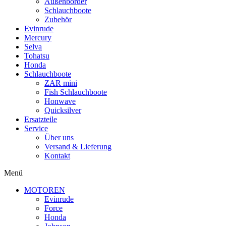
Außenborder
Schlauchboote
Zubehör
Evinrude
Mercury
Selva
Tohatsu
Honda
Schlauchboote
ZAR mini
Fish Schlauchboote
Honwave
Quicksilver
Ersatzteile
Service
Über uns
Versand & Lieferung
Kontakt
Menü
MOTOREN
Evinrude
Force
Honda