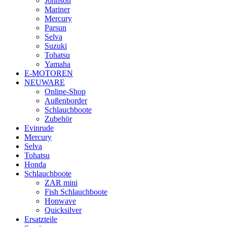
Johnson
Mariner
Mercury
Parsun
Selva
Suzuki
Tohatsu
Yamaha
E-MOTOREN
NEUWARE
Online-Shop
Außenborder
Schlauchboote
Zubehör
Evinrude
Mercury
Selva
Tohatsu
Honda
Schlauchboote
ZAR mini
Fish Schlauchboote
Honwave
Quicksilver
Ersatzteile