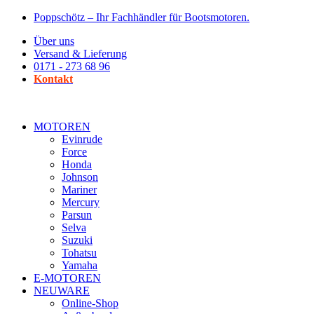
Zum
Poppschötz – Ihr Fachhändler für Bootsmotoren.
Inhalt
Über uns
wechseln
Versand & Lieferung
0171 - 273 68 96
Kontakt
MOTOREN
Evinrude
Force
Honda
Johnson
Mariner
Mercury
Parsun
Selva
Suzuki
Tohatsu
Yamaha
E-MOTOREN
NEUWARE
Online-Shop