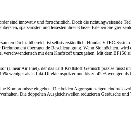
ind innovativ und fortschrittlich. Doch die richtungweisende Technik
saubersten, sparsamsten und leisesten ihrer Klasse. Erleben Sie grenz
amten Drehzahlbereich ist selbstverständlich. Hondas VTEC-System ko
hohe Drehmoment überragende Beschleunigung. Wenn Sie möchten, wird
i verschwenderisch mit dem Kraftstoff umzugehen. Mit dem BF150 sind 
 (Linear Air-Fuel), der das Luft-Kraftstoff-Gemisch präzise misst un
% weniger als 2-Takt-Direkteinspritzer und bis zu 45 % weniger als 
Kompromisse eingehen. Die beiden Aggregate zeigen eindrucksvoll, d
rverhalten. Die doppelten Ausgleichswellen reduzieren Geräusche und