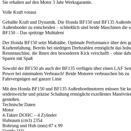
Sie erhalten auf den Motor 3 Jahr Werksgarantie.
Volle Kraft voraus
Geballte Kraft und Dynamik. Die Honda BF150 und BF135 Außenborder s
Außenborder zu entscheiden – schließlich sind beide Maschinen die 
BF150 – Das spritzige Multtalent
Der Honda BF150 setzt Maßstäbe. Optimale Performance über den ges
Kraftentfaltung. Bereits bei niedrigen Drehzahlen ermöglicht das 
Rennmaschine, die Ihnen den besonderen Kick verschafft – ohne dabe
Sparen mit Spaß
Sowohl der BF150 als auch der BF135 verfügen über einen LAF Sensor
Power bei minimalem Verbrauch! Beide Motoren verbrauchen bis zu 15
Fahrvergnügen auf ganzer Linie
Mit den Honda BF150 und BF135 Außenbordmotoren müssen Sie keine 
seidenweiche und präzise Schaltung ermöglicht exzellentes Manövrie
genießen.
Technische Daten
Motor
4-Takter DOHC – 4 Zylinder
Hubraum (cm3) 2354
Bohrung und Hub (mm) 87 x 99
Ventile 16V