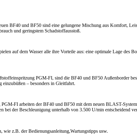
neuen BF40 und BF50 sind eine gelungene Mischung aus Komfort, Leist
rbrauch und geringstem Schadstoffausstoß.
ielen auf dem Wasser alle ihre Vorteile aus: eine optimale Lage des B
ftstoffeinspritzung PGM-FI, sind die BF40 und BF50 Außenborder beso
 einzubüßen – besonders in Gleitfahrt.
ung PGM-FI arbeiten der BF40 und BF50 mit dem neuen BLAST-System. 
n bei der Beschleunigung unterhalb von 3.500 U/min entscheidend verb
en, wie z.B. der Bedienungsanleitung,Wartungstipps usw.