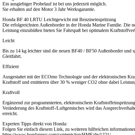
Ein ausgiebiger Probelauf ist bei uns jederzeit möglich.
Sie erhalten auf den Motor 3 Jahr Werksgarantie.
Honda BF 40 LRTU Leichtgewicht mit Benzineinspritzung
Die erfolgreichsten Außenborder in der Honda Marine Familie. Die 
Leistung einzubüßen bieten Sie Fahrspaß bei optimalem Kraftstoffve
Leicht
Bis zu 14 kg leichter sind die neuen BF40 / BF50 Außenborder und sp
Gleitfahrt.
Effizient
Ausgestattet mit der ECOmo Technologie und der elektronischen Kra
Kraftstoff und emittieren über 30 % weniger CO2 ohne dabei Leistung
Kraftvoll
Ergänzend zur programmierten, elektronischem Kraftstoffeinspritz
Veränderung des Kraftstoff-/Luftgemisches wird das Ansprechverhalte
erreicht.
Experten Tipps direkt von Honda:
Folgen Sie einfach diesem Link, zu weiteren hilfreichen information
https://www.hondappsv.com/contents/top/HME/de/1221/