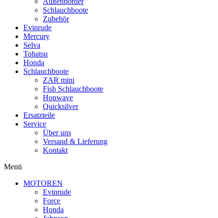
Außenborder
Schlauchboote
Zubehör
Evinrude
Mercury
Selva
Tohatsu
Honda
Schlauchboote
ZAR mini
Fish Schlauchboote
Honwave
Quicksilver
Ersatzteile
Service
Über uns
Versand & Lieferung
Kontakt
Menü
MOTOREN
Evinrude
Force
Honda