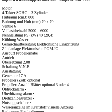
Motor
4-Takter SOHC – 3 Zylinder
Hubraum (cm3) 808
Bohrung und Hub (mm) 70 x 70
Ventile 6
Volllastdrehzahl 5000 – 6000
Nennleistung PS (kW) 40 (29,4)
Kühlung Wasser
Gemischaufbereitung Elektronische Einspritzung
Zündanlage Elektronische PGM-IG
Auspuff Propellernabe
Antrieb
Übersetzung 2,08
Schaltung V-N-R
Ausstattung
Generator 17 A
Propeller (Zoll) optional
Propeller: Anzahl Blätter optional 3 oder 4
Öldruckalarm •
Überhitzungsalarm •
Drehzahlbegrenzer •
Notstoppschalter •
Wasseranzeige im Kraftstoff visuelle Anzeige
Bedienung Fernbedienung