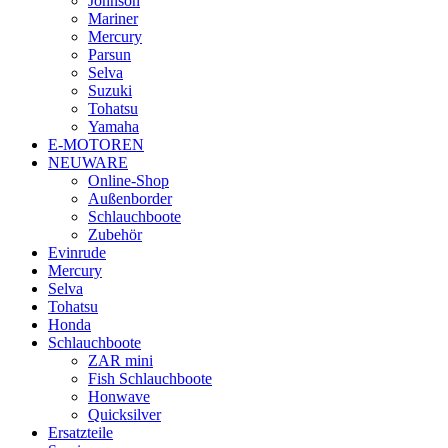
Johnson
Mariner
Mercury
Parsun
Selva
Suzuki
Tohatsu
Yamaha
E-MOTOREN
NEUWARE
Online-Shop
Außenborder
Schlauchboote
Zubehör
Evinrude
Mercury
Selva
Tohatsu
Honda
Schlauchboote
ZAR mini
Fish Schlauchboote
Honwave
Quicksilver
Ersatzteile