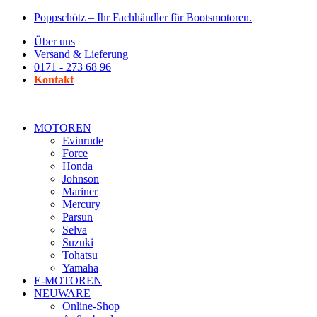
Zum
Poppschötz – Ihr Fachhändler für Bootsmotoren.
Inhalt
Über uns
wechseln
Versand & Lieferung
0171 - 273 68 96
Kontakt
MOTOREN
Evinrude
Force
Honda
Johnson
Mariner
Mercury
Parsun
Selva
Suzuki
Tohatsu
Yamaha
E-MOTOREN
NEUWARE
Online-Shop