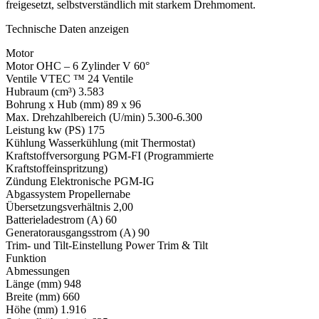
freigesetzt, selbstverständlich mit starkem Drehmoment.
Technische Daten anzeigen
Motor
Motor OHC – 6 Zylinder V 60°
Ventile VTEC ™ 24 Ventile
Hubraum (cm³) 3.583
Bohrung x Hub (mm) 89 x 96
Max. Drehzahlbereich (U/min) 5.300-6.300
Leistung kw (PS) 175
Kühlung Wasserkühlung (mit Thermostat)
Kraftstoffversorgung PGM-FI (Programmierte
Kraftstoffeinspritzung)
Zündung Elektronische PGM-IG
Abgassystem Propellernabe
Übersetzungsverhältnis 2,00
Batterieladestrom (A) 60
Generatorausgangsstrom (A) 90
Trim- und Tilt-Einstellung Power Trim & Tilt
Funktion
Abmessungen
Länge (mm) 948
Breite (mm) 660
Höhe (mm) 1.916