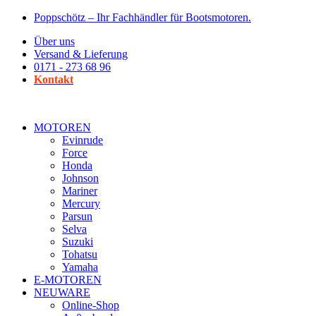
Zum
Poppschötz – Ihr Fachhändler für Bootsmotoren.
Inhalt
Über uns
wechseln
Versand & Lieferung
0171 - 273 68 96
Kontakt
MOTOREN
Evinrude
Force
Honda
Johnson
Mariner
Mercury
Parsun
Selva
Suzuki
Tohatsu
Yamaha
E-MOTOREN
NEUWARE
Online-Shop