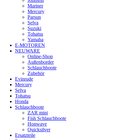
Johnson
Mariner
Mercury
Parsun
Selva
Suzuki
Tohatsu
Yamaha
E-MOTOREN
NEUWARE
Online-Shop
Außenborder
Schlauchboote
Zubehör
Evinrude
Mercury
Selva
Tohatsu
Honda
Schlauchboote
ZAR mini
Fish Schlauchboote
Honwave
Quicksilver
Ersatzteile