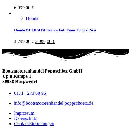
6.999,00
€
Honda
Honda BF 10 SHSU Kurzschaft Pinne E-Start Neu
3.799,00
€
2.999,00
€
Bootsmotorenhandel Poppschötz GmbH
Up'n Kampe 1
30938 Burgwedel
0171 - 273 68 96
info@bootsmotorenhandel-poppschoetz.de
Impressum
Datenschutz
Cookie-Einstellungen