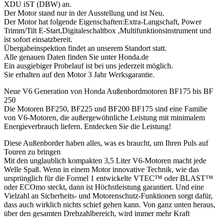
XDU iST (DBW) an.
Der Motor stand nur in der Ausstellung und ist Neu.
Der Motor hat folgende Eigenschaften:Extra-Langschaft, Power
Trimm/Tilt E-Start,Digitaleschaltbox ,Multifunktionsinstrument und
ist sofort einsatzbereit.
Übergabeinspektion findet an unserem Standort statt.
Alle genauen Daten finden Sie unter Honda.de
Ein ausgiebiger Probelauf ist bei uns jederzeit möglich.
Sie erhalten auf den Motor 3 Jahr Werksgarantie.
Neue V6 Generation von Honda Außenbordmotoren BF175 bis BF
250
Die Motoren BF250, BF225 und BF200 BF175 sind eine Familie
von V6-Motoren, die außergewöhnliche Leistung mit minimalem
Energieverbrauch liefern. Entdecken Sie die Leistung!
Diese Außenborder haben alles, was es braucht, um Ihren Puls auf
Touren zu bringen
Mit den unglaublich kompakten 3,5 Liter V6-Motoren macht jede
Welle Spaß. Wenn in einem Motor innovative Technik, wie das
ursprünglich für die Formel 1 entwickelte VTEC™ oder BLAST™
oder ECOmo steckt, dann ist Höchstleistung garantiert. Und eine
Vielzahl an Sicherheits- und Motorenschutz-Funktionen sorgt dafür,
dass auch wirklich nichts schief gehen kann. Von ganz unten heraus,
über den gesamten Drehzahlbereich, wird immer mehr Kraft