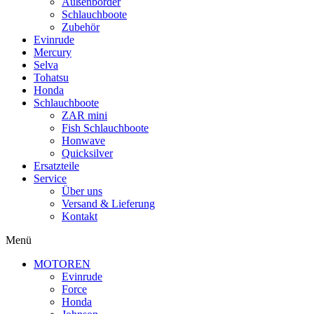
Außenborder
Schlauchboote
Zubehör
Evinrude
Mercury
Selva
Tohatsu
Honda
Schlauchboote
ZAR mini
Fish Schlauchboote
Honwave
Quicksilver
Ersatzteile
Service
Über uns
Versand & Lieferung
Kontakt
Menü
MOTOREN
Evinrude
Force
Honda