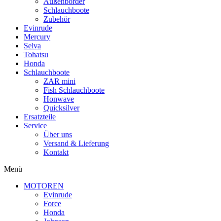
Außenborder
Schlauchboote
Zubehör
Evinrude
Mercury
Selva
Tohatsu
Honda
Schlauchboote
ZAR mini
Fish Schlauchboote
Honwave
Quicksilver
Ersatzteile
Service
Über uns
Versand & Lieferung
Kontakt
Menü
MOTOREN
Evinrude
Force
Honda