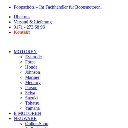
Zum
Poppschötz – Ihr Fachhändler für Bootsmotoren.
Inhalt
Über uns
wechseln
Versand & Lieferung
0171 - 273 68 96
Kontakt
MOTOREN
Evinrude
Force
Honda
Johnson
Mariner
Mercury
Parsun
Selva
Suzuki
Tohatsu
Yamaha
E-MOTOREN
NEUWARE
Online-Shop