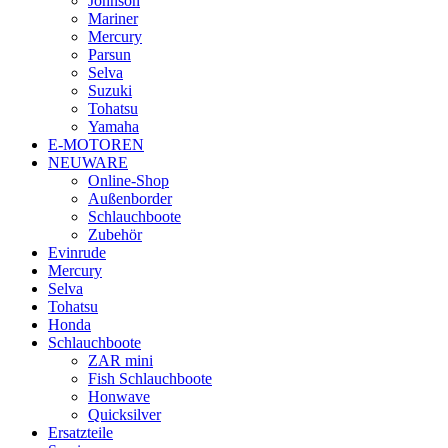
Johnson
Mariner
Mercury
Parsun
Selva
Suzuki
Tohatsu
Yamaha
E-MOTOREN
NEUWARE
Online-Shop
Außenborder
Schlauchboote
Zubehör
Evinrude
Mercury
Selva
Tohatsu
Honda
Schlauchboote
ZAR mini
Fish Schlauchboote
Honwave
Quicksilver
Ersatzteile