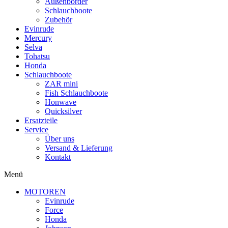
Außenborder
Schlauchboote
Zubehör
Evinrude
Mercury
Selva
Tohatsu
Honda
Schlauchboote
ZAR mini
Fish Schlauchboote
Honwave
Quicksilver
Ersatzteile
Service
Über uns
Versand & Lieferung
Kontakt
Menü
MOTOREN
Evinrude
Force
Honda