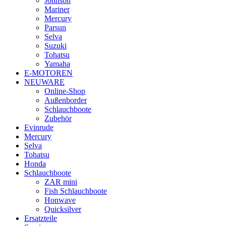
Johnson
Mariner
Mercury
Parsun
Selva
Suzuki
Tohatsu
Yamaha
E-MOTOREN
NEUWARE
Online-Shop
Außenborder
Schlauchboote
Zubehör
Evinrude
Mercury
Selva
Tohatsu
Honda
Schlauchboote
ZAR mini
Fish Schlauchboote
Honwave
Quicksilver
Ersatzteile