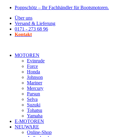
Zum
Poppschötz – Ihr Fachhändler für Bootsmotoren.
Inhalt
Über uns
wechseln
Versand & Lieferung
0171 - 273 68 96
Kontakt
MOTOREN
Evinrude
Force
Honda
Johnson
Mariner
Mercury
Parsun
Selva
Suzuki
Tohatsu
Yamaha
E-MOTOREN
NEUWARE
Online-Shop